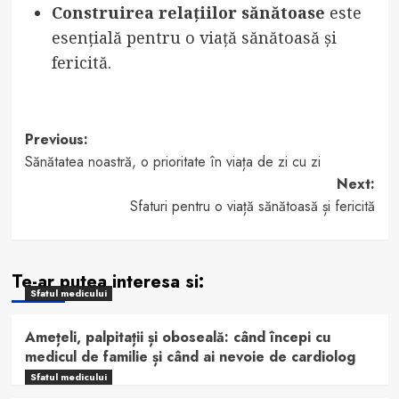
Construirea relațiilor sănătoase
este
esențială pentru o viață sănătoasă și
fericită.
Post
Previous:
Sănătatea noastră, o prioritate în viața de zi cu zi
navigation
Next:
Sfaturi pentru o viață sănătoasă și fericită
Te-ar putea interesa si:
Sfatul medicului
Amețeli, palpitații și oboseală: când începi cu
medicul de familie și când ai nevoie de cardiolog
Sfatul medicului