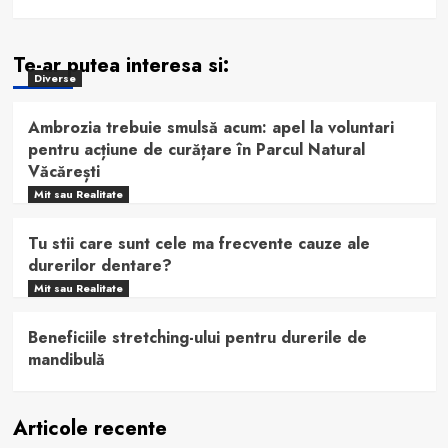
Te-ar putea interesa si:
Diverse
Ambrozia trebuie smulsă acum: apel la voluntari
pentru acțiune de curățare în Parcul Natural
Văcărești
Mit sau Realitate
Tu stii care sunt cele ma frecvente cauze ale
durerilor dentare?
Mit sau Realitate
Beneficiile stretching-ului pentru durerile de
mandibulă
Articole recente