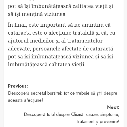
pot să își îmbunătățească calitatea vieții și
să își mențină viziunea.
În final, este important să ne amintim că
cataracta este o afecțiune tratabilă și că, cu
ajutorul medicilor și al tratamentelor
adecvate, persoanele afectate de cataractă
pot să își îmbunătățească viziunea și să își
îmbunătățească calitatea vieții.
Post
Previous:
Descoperă secretul bursitei: tot ce trebuie să știți despre
navigation
această afecțiune!
Next:
Descoperă totul despre Clismă: cauze, simptome,
tratament și prevenire!