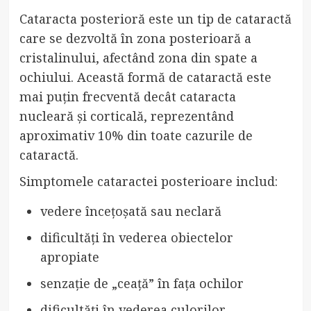
Cataracta posterioră este un tip de cataractă
care se dezvoltă în zona posterioară a
cristalinului, afectând zona din spate a
ochiului. Această formă de cataractă este
mai puțin frecventă decât cataracta
nucleară și corticală, reprezentând
aproximativ 10% din toate cazurile de
cataractă.
Simptomele cataractei posterioare includ:
vedere încețoșată sau neclară
dificultăți în vederea obiectelor
apropiate
senzație de „ceață” în fața ochilor
dificultăți în vederea culorilor