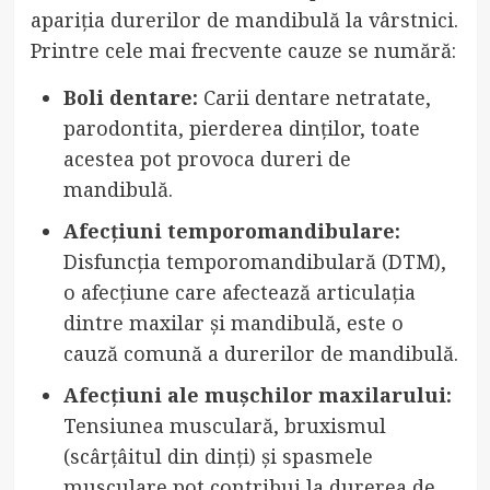
apariția durerilor de mandibulă la vârstnici.
Printre cele mai frecvente cauze se numără:
Boli dentare:
Carii dentare netratate,
parodontita, pierderea dinților, toate
acestea pot provoca dureri de
mandibulă.
Afecțiuni temporomandibulare:
Disfuncția temporomandibulară (DTM),
o afecțiune care afectează articulația
dintre maxilar și mandibulă, este o
cauză comună a durerilor de mandibulă.
Afecțiuni ale mușchilor maxilarului:
Tensiunea musculară, bruxismul
(scârțâitul din dinți) și spasmele
musculare pot contribui la durerea de