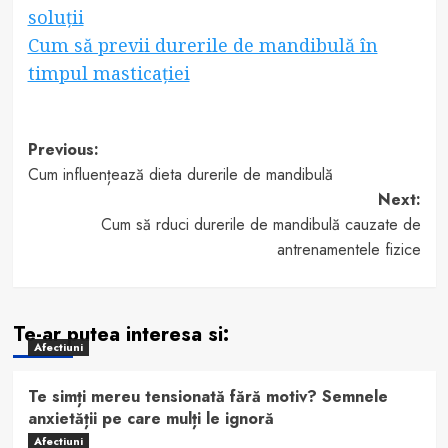
soluții
Cum să previi durerile de mandibulă în
timpul masticației
Post
Previous:
Cum influențează dieta durerile de mandibulă
navigation
Next:
Cum să rduci durerile de mandibulă cauzate de
antrenamentele fizice
Te-ar putea interesa si:
Afectiuni
Te simți mereu tensionată fără motiv? Semnele
anxietății pe care mulți le ignoră
Afectiuni