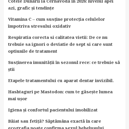
Cotele Dunării la Cernavodă în 2026: nivelul apei
azi, grafic și tendințe
Vitamina C – cum susține protecția celulelor
împotriva stresului oxidativ
Respiratia corecta si calitatea vietii: De ce nu
trebuie sa ignori o deviatie de sept si care sunt
optiunile de tratament
Susținerea imunității în sezonul rece: ce trebuie să
știi
Etapele tratamentului cu aparat dentar invizibil.
Hashtaguri pe Mastodon: cum te găsește lumea
mai ușor
Igiena și confortul pacientului imobilizat
Băiat sau fetiță? Săptămâna exactă în care
ecografia poate confirma sexul bebelușului