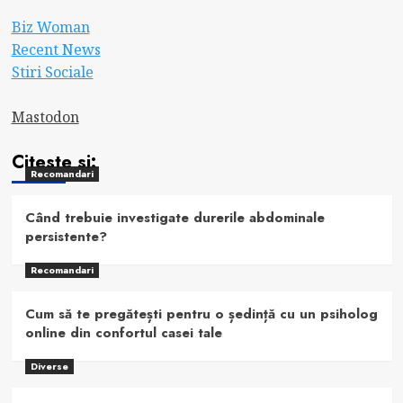
Biz Woman
Recent News
Stiri Sociale
Mastodon
Citeste si:
Recomandari
Când trebuie investigate durerile abdominale
persistente?
Recomandari
Cum să te pregătești pentru o ședință cu un psiholog
online din confortul casei tale
Diverse