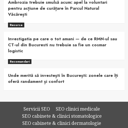
Ambrozia trebuie smulsă acum: apel la voluntari
pentru acțiune de curățare în Parcul Natural
Văcărești
Resurse
Investigatia pe care o tot amani — de ce RMN-ul sau
CT-ul din Bucuresti nu trebuie sa fie un cosmar
logistic
Recomandari
Unde merită să investești în București: zonele care îți
oferă randament și confort
Servicii SEO
SEO clinici medicale
SEO cabinete & clinici stomatologice
SEO cabinete & clinici dermatologie