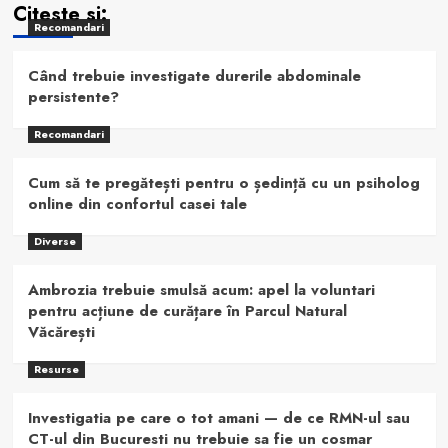
Citeste si:
Recomandari
Când trebuie investigate durerile abdominale
persistente?
Recomandari
Cum să te pregătești pentru o ședință cu un psiholog
online din confortul casei tale
Diverse
Ambrozia trebuie smulsă acum: apel la voluntari
pentru acțiune de curățare în Parcul Natural
Văcărești
Resurse
Investigatia pe care o tot amani — de ce RMN-ul sau
CT-ul din Bucuresti nu trebuie sa fie un cosmar