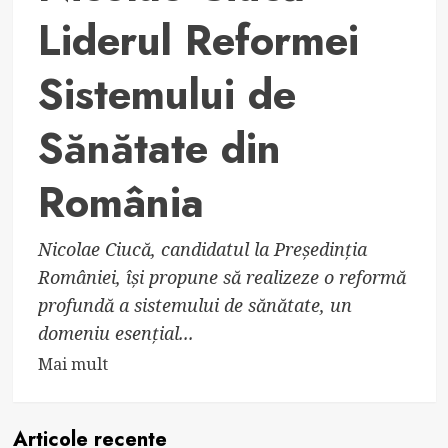
Liderul Reformei
Sistemului de
Sănătate din
România
Nicolae Ciucă, candidatul la Președinția
României, își propune să realizeze o reformă
profundă a sistemului de sănătate, un
domeniu esențial...
Read
Mai mult
more
about
Articole recente
Nicolae