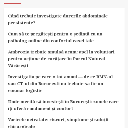
Ciucă
–
Când trebuie investigate durerile abdominale
Liderul
persistente?
Reformei
Sistemului
Cum să te pregătești pentru o ședință cu un
de
psiholog online din confortul casei tale
Sănătate
Ambrozia trebuie smulsă acum: apel la voluntari
din
pentru acțiune de curățare în Parcul Natural
România
Văcărești
Investigatia pe care o tot amani — de ce RMN-ul
sau CT-ul din Bucuresti nu trebuie sa fie un
cosmar logistic
Unde merită să investești în București: zonele care
îți oferă randament și confort
Varicele netratate: riscuri, simptome și soluții
chirurgicale