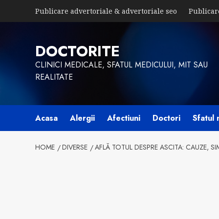
Skip
Publicare advertoriale & advertoriale seo
Publicar
to
content
DOCTORITE
CLINICI MEDICALE, SFATUL MEDICULUI, MIT SAU
REALITATE
Acasa
Alergii
Afectiuni
Doctori
Sfatul 
HOME
DIVERSE
AFLĂ TOTUL DESPRE ASCITA: CAUZE, S