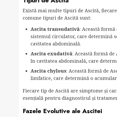
Tipuri de Ascită
Există mai multe tipuri de Ascită, fiecare
comune tipuri de Ascită sunt:
Ascita transudativă
: Această formă 
sistemul circulator, care determină s
cavitatea abdominală.
Ascita exudativă
: Această formă de 
în cavitatea abdominală, care determ
Ascita chylous
: Această formă de Asc
limfatice, care determină o acumulare
Fiecare tip de Ascită are simptome și carac
esențială pentru diagnosticul și tratament
Fazele Evolutive ale Ascitei