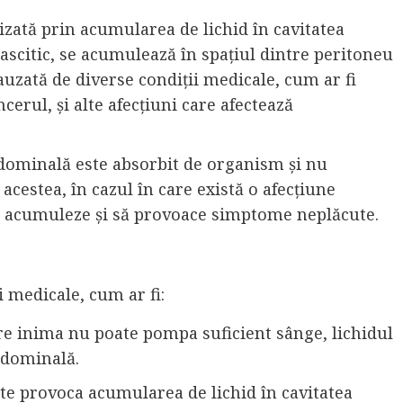
izată prin acumularea de lichid în cavitatea
 ascitic, se acumulează în spațiul dintre peritoneu
auzată de diverse condiții medicale, cum ar fi
cerul, și alte afecțiuni care afectează
bdominală este absorbit de organism și nu
cestea, în cazul în care există o afecțiune
se acumuleze și să provoace simptome neplăcute.
i medicale, cum ar fi:
care inima nu poate pompa suficient sânge, lichidul
bdominală.
ate provoca acumularea de lichid în cavitatea