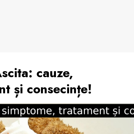
scita: cauze,
t și consecințe!