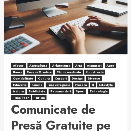
Afaceri
Agricultura
Arhitectura
Arta
Asigurari
Auto
Banci
Casa si Gradina
Clinici medicale
Constructii
Contabilitate
Cultura
Cursuri
Design
Diverse
Educatie
Familie
Fără categorie
Horeca
It
Lifestyle
Natura
Publicitate
Recomandari
Sport
Tehnologie
Timp liber
Turism
Comunicate de
Presă Gratuite pe