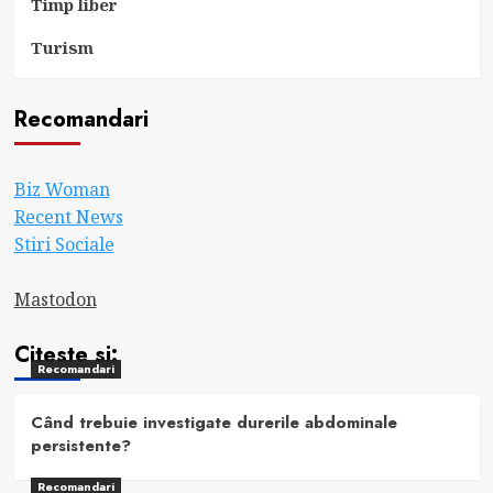
Timp liber
Turism
Recomandari
Biz Woman
Recent News
Stiri Sociale
Mastodon
Citeste si:
Recomandari
Când trebuie investigate durerile abdominale
persistente?
Recomandari