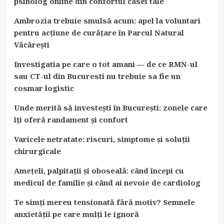
psiholog online din confortul casei tale
Ambrozia trebuie smulsă acum: apel la voluntari
pentru acțiune de curățare în Parcul Natural
Văcărești
Investigatia pe care o tot amani — de ce RMN-ul
sau CT-ul din Bucuresti nu trebuie sa fie un
cosmar logistic
Unde merită să investești în București: zonele care
îți oferă randament și confort
Varicele netratate: riscuri, simptome și soluții
chirurgicale
Amețeli, palpitații și oboseală: când începi cu
medicul de familie și când ai nevoie de cardiolog
Te simți mereu tensionată fără motiv? Semnele
anxietății pe care mulți le ignoră