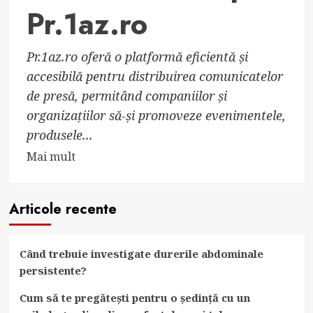
Pr.1az.ro
Pr.1az.ro oferă o platformă eficientă și
accesibilă pentru distribuirea comunicatelor
de presă, permitând companiilor și
organizațiilor să-și promoveze evenimentele,
produsele...
Read
Mai mult
more
about
Articole recente
Comunicate
de
Presă
Când trebuie investigate durerile abdominale
Gratuite
persistente?
pe
Pr.1az.ro
Cum să te pregătești pentru o ședință cu un