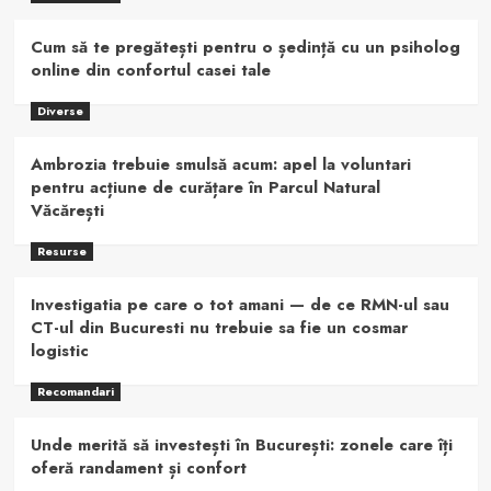
Cum să te pregătești pentru o ședință cu un psiholog
online din confortul casei tale
Diverse
Ambrozia trebuie smulsă acum: apel la voluntari
pentru acțiune de curățare în Parcul Natural
Văcărești
Resurse
Investigatia pe care o tot amani — de ce RMN-ul sau
CT-ul din Bucuresti nu trebuie sa fie un cosmar
logistic
Recomandari
Unde merită să investești în București: zonele care îți
oferă randament și confort