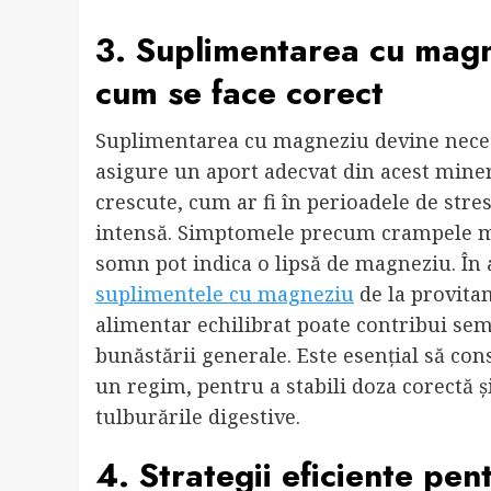
3. Suplimentarea cu magn
cum se face corect
Suplimentarea cu magneziu devine necesa
asigure un aport adecvat din acest miner
crescute, cum ar fi în perioadele de stres 
intensă. Simptomele precum crampele mus
somn pot indica o lipsă de magneziu. În 
suplimentele cu magneziu
de la
provita
alimentar echilibrat poate contribui semn
bunăstării generale. Este esențial să cons
un regim, pentru a stabili doza corectă ș
tulburările digestive.
4. Strategii eficiente pen