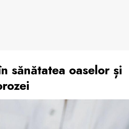
în sănătatea oaselor și
orozei