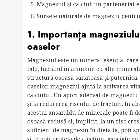
Magneziul și calciul: un parteneriat 
Sursele naturale de magneziu pentru 
1. Importanța magneziului 
oaselor
Magneziul este un mineral esențial care j
tale, lucrând în armonie cu alte minerale
structură osoasă sănătoasă și puternică. 
oaselor, magneziul ajută la activarea vit
calciului. Un aport adecvat de magneziu 
și la reducerea riscului de fracturi. În 
acestui ansamblu de minerale poate fi des
osoasă redusă și, implicit, la un risc cr
suficient de magneziu în dieta ta, poți s
și te poți proteja de afecțiuni asociate cu 