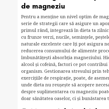
de magneziu
Pentru a menține un nivel optim de magn
serie de strategii care să asigure un apor
primul rând, integrează în dieta ta zil
cu frunze verzi, nucile, semințele, peștel
naturale excelente care îți pot asigura 
reducerea consumului de alimente procesa
îmbunătățești absorbția magneziului. Hid
alcool și cofeină, factori ce pot contribu
organism. Gestionarea stresului prin teh
exercițiile de respirație, poate, de aseme
unde dieta nu reușește să acopere neces
despre suplimentarea cu magneziu poate 
doar sănătatea oaselor, ci și bunăstarea 