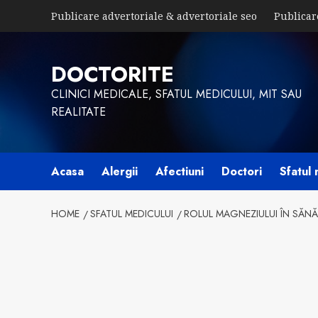
Skip
Publicare advertoriale & advertoriale seo
Publicar
to
content
DOCTORITE
CLINICI MEDICALE, SFATUL MEDICULUI, MIT SAU
REALITATE
Acasa
Alergii
Afectiuni
Doctori
Sfatul 
HOME
SFATUL MEDICULUI
ROLUL MAGNEZIULUI ÎN SĂN