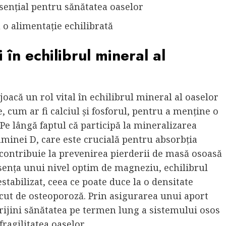
esențial pentru sănătatea oaselor
o alimentație echilibrată
în echilibrul mineral al
oacă un rol vital în echilibrul mineral al oaselor
, cum ar fi calciul și fosforul, pentru a menține o
Pe lângă faptul că participă la mineralizarea
aminei D, care este crucială pentru absorbția
contribuie la prevenirea pierderii de masă osoasă
absența unui nivel optim de magneziu, echilibrul
tabilizat, ceea ce poate duce la o densitate
escut de osteoporoză. Prin asigurarea unui aport
prijini sănătatea pe termen lung a sistemului osos
fragilitatea oaselor.