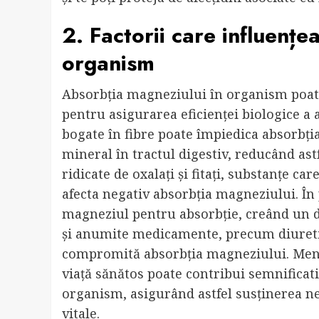
2. Factorii care influenț
organism
Absorbția magneziului în organism poate f
pentru asigurarea eficienței biologice a
bogate în fibre poate împiedica absorbți
mineral în tractul digestiv, reducând ast
ridicate de oxalați și fitați, substanțe c
afecta negativ absorbția magneziului. În
magneziul pentru absorbție, creând un d
și anumite medicamente, precum diuretice
compromită absorbția magneziului. Mențin
viață sănătos poate contribui semnificat
organism, asigurând astfel susținerea nec
vitale.