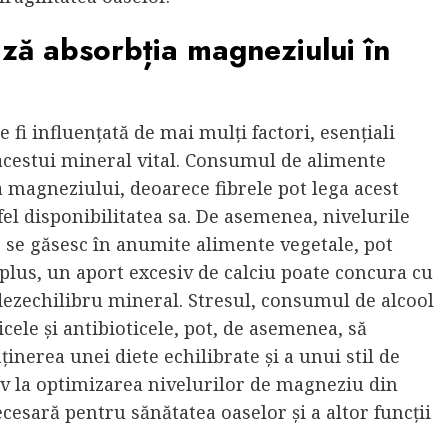
ează absorbția magneziului în
i influențată de mai mulți factori, esențiali
 acestui mineral vital. Consumul de alimente
a magneziului, deoarece fibrele pot lega acest
fel disponibilitatea sa. De asemenea, nivelurile
are se găsesc în anumite alimente vegetale, pot
 plus, un aport excesiv de calciu poate concura cu
ezechilibru mineral. Stresul, consumul de alcool
le și antibioticele, pot, de asemenea, să
erea unei diete echilibrate și a unui stil de
iv la optimizarea nivelurilor de magneziu din
esară pentru sănătatea oaselor și a altor funcții