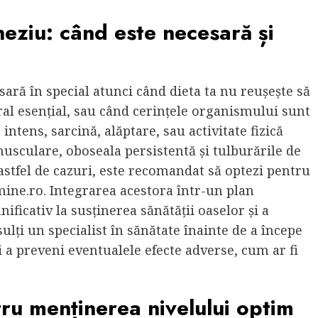
eziu: când este necesară și
ră în special atunci când dieta ta nu reușește să
al esențial, sau când cerințele organismului sunt
intens, sarcină, alăptare, sau activitate fizică
culare, oboseala persistentă și tulburările de
astfel de cazuri, este recomandat să optezi pentru
mine.ro
. Integrarea acestora într-un plan
ificativ la susținerea sănătății oaselor și a
ulți un specialist în sănătate înainte de a începe
i a preveni eventualele efecte adverse, cum ar fi
tru menținerea nivelului optim