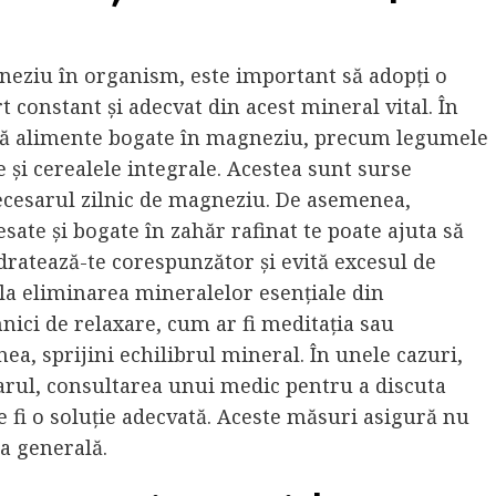
eziu în organism, este important să adopți o
t constant și adecvat din acest mineral vital. În
nică alimente bogate în magneziu, precum legumele
e și cerealele integrale. Acestea sunt surse
necesarul zilnic de magneziu. De asemenea,
te și bogate în zahăr rafinat te poate ajuta să
ratează-te corespunzător și evită excesul de
i la eliminarea mineralelor esențiale din
nici de relaxare, cum ar fi meditația sau
nea, sprijini echilibrul mineral. În unele cazuri,
arul, consultarea unui medic pentru a discuta
fi o soluție adecvată. Aceste măsuri asigură nu
ta generală.