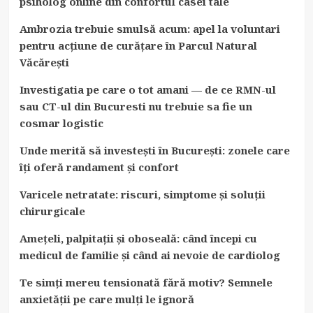
psiholog online din confortul casei tale
Ambrozia trebuie smulsă acum: apel la voluntari
pentru acțiune de curățare în Parcul Natural
Văcărești
Investigatia pe care o tot amani — de ce RMN-ul
sau CT-ul din Bucuresti nu trebuie sa fie un
cosmar logistic
Unde merită să investești în București: zonele care
îți oferă randament și confort
Varicele netratate: riscuri, simptome și soluții
chirurgicale
Amețeli, palpitații și oboseală: când începi cu
medicul de familie și când ai nevoie de cardiolog
Te simți mereu tensionată fără motiv? Semnele
anxietății pe care mulți le ignoră