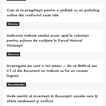
Cum să te pregătești pentru o ședință cu un psiholog
online din confortul casei tale
Diverse
Ambrozia trebuie smulsă acum: apel la voluntari
pentru acțiune de curățare în Parcul Natural
Văcărești
Resurse
Investigatia pe care o tot amani — de ce RMN-ul sau
CT-ul din Bucuresti nu trebuie sa fie un cosmar
logistic
Recomandari
Unde merită să investești în București: zonele care îți
oferă randament și confort