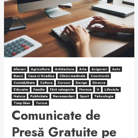
Afaceri
Agricultura
Arhitectura
Arta
Asigurari
Auto
Banci
Casa si Gradina
Clinici medicale
Constructii
Contabilitate
Cultura
Cursuri
Design
Diverse
Educatie
Familie
Fără categorie
Horeca
It
Lifestyle
Natura
Publicitate
Recomandari
Sport
Tehnologie
Timp liber
Turism
Comunicate de
Presă Gratuite pe