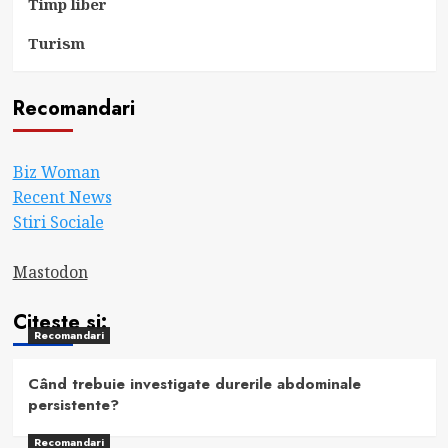
Timp liber
Turism
Recomandari
Biz Woman
Recent News
Stiri Sociale
Mastodon
Citeste si:
Recomandari
Când trebuie investigate durerile abdominale
persistente?
Recomandari