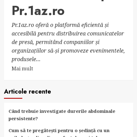
Pr.1az.ro
Pr.1az.ro oferă o platformă eficientă și
accesibilă pentru distribuirea comunicatelor
de presă, permitând companiilor și
organizațiilor să-și promoveze evenimentele,
produsele...
Read
Mai mult
more
about
Articole recente
Comunicate
de
Presă
Când trebuie investigate durerile abdominale
Gratuite
persistente?
pe
Pr.1az.ro
Cum să te pregătești pentru o ședință cu un