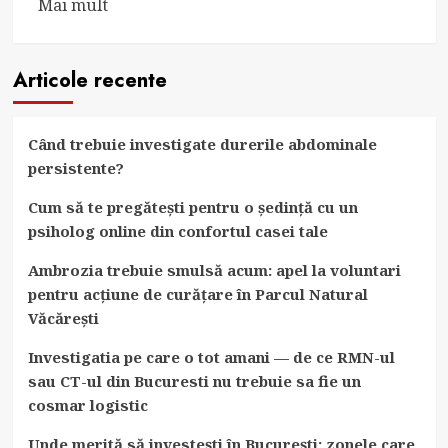
Read
Mai mult
more
about
Articole recente
Comunicate
de
Presă
Când trebuie investigate durerile abdominale
Gratuite
persistente?
pe
Pr.1az.ro
Cum să te pregătești pentru o ședință cu un
psiholog online din confortul casei tale
Ambrozia trebuie smulsă acum: apel la voluntari
pentru acțiune de curățare în Parcul Natural
Văcărești
Investigatia pe care o tot amani — de ce RMN-ul
sau CT-ul din Bucuresti nu trebuie sa fie un
cosmar logistic
Unde merită să investești în București: zonele care