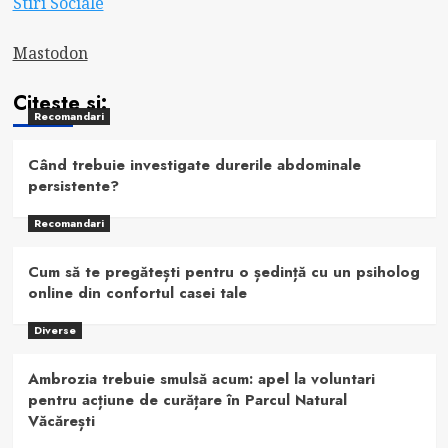
Stiri Sociale
Mastodon
Citeste si:
Recomandari
Când trebuie investigate durerile abdominale
persistente?
Recomandari
Cum să te pregătești pentru o ședință cu un psiholog
online din confortul casei tale
Diverse
Ambrozia trebuie smulsă acum: apel la voluntari
pentru acțiune de curățare în Parcul Natural
Văcărești