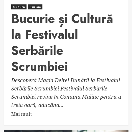
Cultura
Turism
Bucurie și Cultură
la Festivalul
Serbările
Scrumbiei
Descoperă Magia Deltei Dunării la Festivalul
Serbările Scrumbiei Festivalul Serbările
Scrumbiei revine în Comuna Maliuc pentru a
treia oară, aducând...
Read
Mai mult
more
about