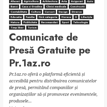
Afaceri
Agricultura
Arhitectura
Arta
Asigurari
Auto
Banci
Casa si Gradina
Clinici medicale
Constructii
Contabilitate
Cultura
Cursuri
Design
Diverse
Educatie
Familie
Fără categorie
Horeca
It
Lifestyle
Natura
Publicitate
Recomandari
Sport
Tehnologie
Timp liber
Turism
Comunicate de
Presă Gratuite pe
Pr.1az.ro
Pr.1az.ro oferă o platformă eficientă și
accesibilă pentru distribuirea comunicatelor
de presă, permitând companiilor și
organizațiilor să-și promoveze evenimentele,
produsele...