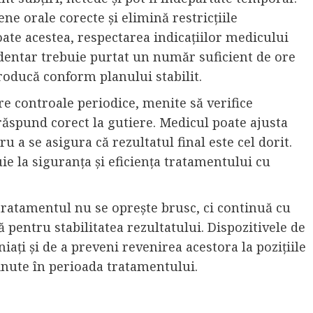
e orale corecte și elimină restricțiile
oate acestea, respectarea indicațiilor medicului
v dentar trebuie purtat un număr suficient de ore
roducă conform planului stabilit.
e controale periodice, menite să verifice
 răspund corect la gutiere. Medicul poate ajusta
u a se asigura că rezultatul final este cel dorit.
e la siguranța și eficiența tratamentului cu
, tratamentul nu se oprește brusc, ci continuă cu
pentru stabilitatea rezultatului. Dispozitivele de
niați și de a preveni revenirea acestora la pozițiile
ținute în perioada tratamentului.