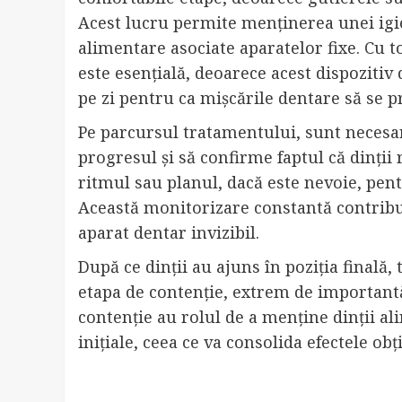
Acest lucru permite menținerea unei igien
alimentare asociate aparatelor fixe. Cu t
este esențială, deoarece acest dispoziti
pe zi pentru ca mișcările dentare să se p
Pe parcursul tratamentului, sunt necesar
progresul și să confirme faptul că dinții
ritmul sau planul, dacă este nevoie, pentr
Această monitorizare constantă contribui
aparat dentar invizibil.
După ce dinții au ajuns în poziția finală
etapa de contenție, extrem de importantă 
contenție au rolul de a menține dinții ali
inițiale, ceea ce va consolida efectele ob