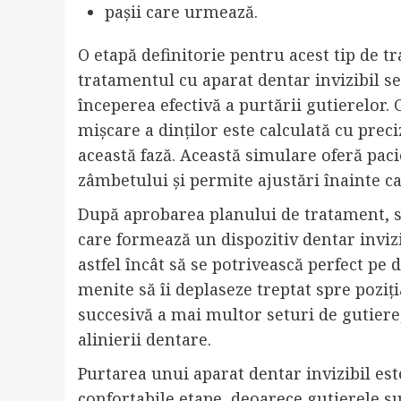
pașii care urmează.
O etapă definitorie pentru acest tip de t
tratamentul cu aparat dentar invizibil se
începerea efectivă a purtării gutierelor. 
mișcare a dinților este calculată cu preciz
această fază. Această simulare oferă pac
zâmbetului și permite ajustări înainte c
După aprobarea planului de tratament, se
care formează un dispozitiv dentar invizi
astfel încât să se potrivească perfect pe d
menite să îi deplaseze treptat spre pozi
succesivă a mai multor seturi de gutiere,
alinierii dentare.
Purtarea unui aparat dentar invizibil est
confortabile etape, deoarece gutierele su