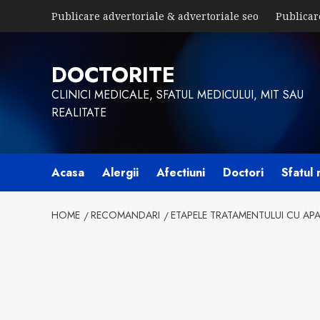
Skip
Publicare advertoriale & advertoriale seo
Publicar
to
content
DOCTORITE
CLINICI MEDICALE, SFATUL MEDICULUI, MIT SAU
REALITATE
Acasa
Alergii
Afectiuni
Doctori
Sfatul 
HOME
RECOMANDARI
ETAPELE TRATAMENTULUI CU APAR