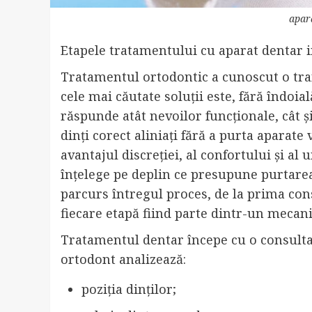
apara
Etapele tratamentului cu aparat dentar inv
Tratamentul ortodontic a cunoscut o tra
cele mai căutate soluții este, fără îndoia
răspunde atât nevoilor funcționale, cât și
dinți corect aliniați fără a purta aparate 
avantajul discreției, al confortului și al
înțelege pe deplin ce presupune purtarea u
parcurs întregul proces, de la prima cons
fiecare etapă fiind parte dintr-un mecan
Tratamentul dentar începe cu o consultaț
ortodont analizează:
poziția dinților;