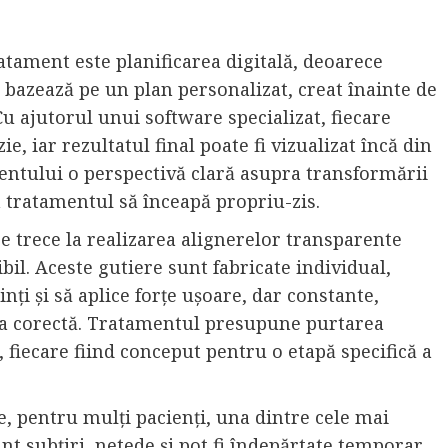
ratament este planificarea digitală, deoarece
 bazează pe un plan personalizat, creat înainte de
Cu ajutorul unui software specializat, fiecare
ie, iar rezultatul final poate fi vizualizat încă din
ientului o perspectivă clară asupra transformării
a tratamentul să înceapă propriu-zis.
 trece la realizarea alignerelor transparente
bil. Aceste gutiere sunt fabricate individual,
inți și să aplice forțe ușoare, dar constante,
ția corectă. Tratamentul presupune purtarea
 fiecare fiind conceput pentru o etapă specifică a
e, pentru mulți pacienți, una dintre cele mai
nt subțiri, netede și pot fi îndepărtate temporar.