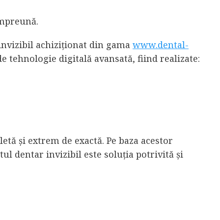
împreună.
invizibil achiziționat din gama
www.dental-
e tehnologie digitală avansată, fiind realizate:
etă și extrem de exactă. Pe baza acestor
ul dentar invizibil este soluția potrivită și