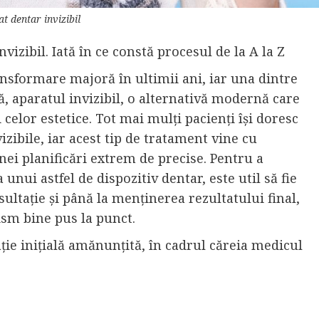
t dentar invizibil
izibil. Iată în ce constă procesul de la A la Z
nsformare majoră în ultimii ani, iar una dintre
lă, aparatul invizibil, o alternativă modernă care
 celor estetice. Tot mai mulți pacienți își doresc
vizibile, iar acest tip de tratament vine cu
 unei planificări extrem de precise. Pentru a
nui astfel de dispozitiv dentar, este util să fie
ultație și până la menținerea rezultatului final,
ism bine pus la punct.
ie inițială amănunțită, în cadrul căreia medicul