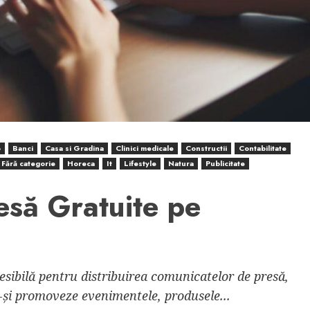
o
Banci
Casa si Gradina
Clinici medicale
Constructii
Contabilitate
Fără categorie
Horeca
It
Lifestyle
Natura
Publicitate
esă Gratuite pe
cesibilă pentru distribuirea comunicatelor de presă,
-și promoveze evenimentele, produsele...