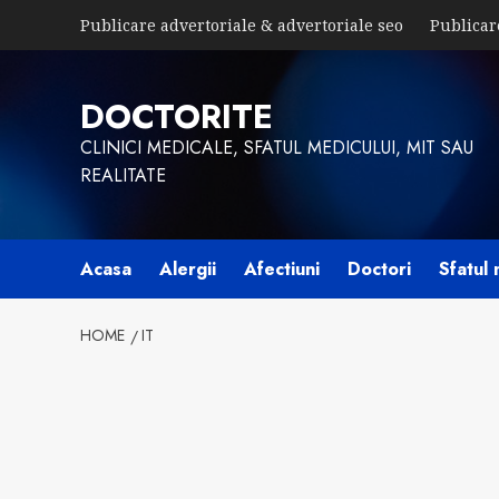
Skip
Publicare advertoriale & advertoriale seo
Publicar
to
content
DOCTORITE
CLINICI MEDICALE, SFATUL MEDICULUI, MIT SAU
REALITATE
Acasa
Alergii
Afectiuni
Doctori
Sfatul 
HOME
IT