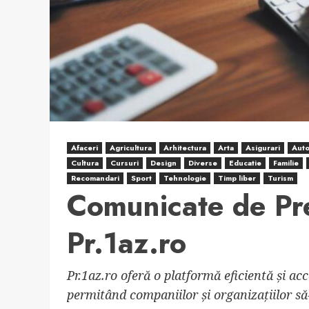
Afaceri
Agricultura
Arhitectura
Arta
Asigurari
Aut
Cultura
Cursuri
Design
Diverse
Educatie
Familie
Recomandari
Sport
Tehnologie
Timp liber
Turism
Comunicate de Pr
Pr.1az.ro
Pr.1az.ro oferă o platformă eficientă și ac
permitând companiilor și organizațiilor să