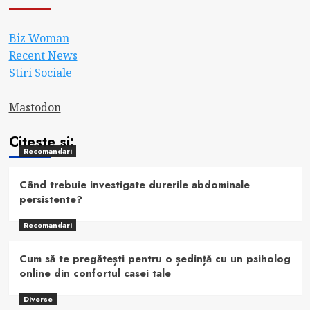
Biz Woman
Recent News
Stiri Sociale
Mastodon
Citeste si:
Recomandari
Când trebuie investigate durerile abdominale
persistente?
Recomandari
Cum să te pregătești pentru o ședință cu un psiholog
online din confortul casei tale
Diverse