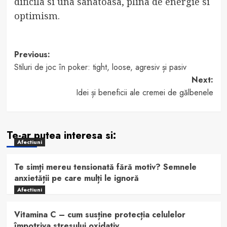
dificila si una sanatoasa, plina de energie si
optimism.
Post
Previous:
Stiluri de joc în poker: tight, loose, agresiv și pasiv
navigation
Next:
Idei și beneficii ale cremei de gălbenele
Te-ar putea interesa si:
Afectiuni
Te simți mereu tensionată fără motiv? Semnele
anxietății pe care mulți le ignoră
Afectiuni
Vitamina C – cum susține protecția celulelor
împotriva stresului oxidativ