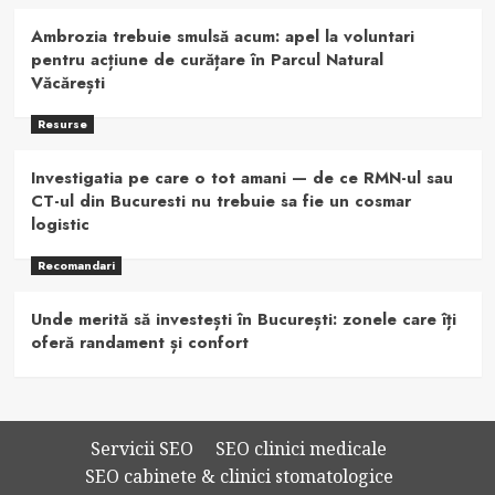
Ambrozia trebuie smulsă acum: apel la voluntari
pentru acțiune de curățare în Parcul Natural
Văcărești
Resurse
Investigatia pe care o tot amani — de ce RMN-ul sau
CT-ul din Bucuresti nu trebuie sa fie un cosmar
logistic
Recomandari
Unde merită să investești în București: zonele care îți
oferă randament și confort
Servicii SEO
SEO clinici medicale
SEO cabinete & clinici stomatologice