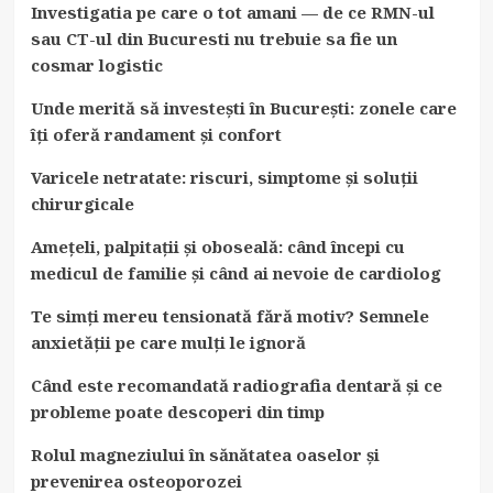
Investigatia pe care o tot amani — de ce RMN-ul
sau CT-ul din Bucuresti nu trebuie sa fie un
cosmar logistic
Unde merită să investești în București: zonele care
îți oferă randament și confort
Varicele netratate: riscuri, simptome și soluții
chirurgicale
Amețeli, palpitații și oboseală: când începi cu
medicul de familie și când ai nevoie de cardiolog
Te simți mereu tensionată fără motiv? Semnele
anxietății pe care mulți le ignoră
Când este recomandată radiografia dentară și ce
probleme poate descoperi din timp
Rolul magneziului în sănătatea oaselor și
prevenirea osteoporozei