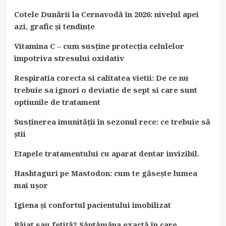
Cotele Dunării la Cernavodă în 2026: nivelul apei
azi, grafic și tendințe
Vitamina C – cum susține protecția celulelor
împotriva stresului oxidativ
Respiratia corecta si calitatea vietii: De ce nu
trebuie sa ignori o deviatie de sept si care sunt
optiunile de tratament
Susținerea imunității în sezonul rece: ce trebuie să
știi
Etapele tratamentului cu aparat dentar invizibil.
Hashtaguri pe Mastodon: cum te găsește lumea
mai ușor
Igiena și confortul pacientului imobilizat
Băiat sau fetiță? Săptămâna exactă în care