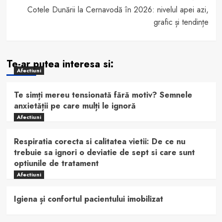
Cotele Dunării la Cernavodă în 2026: nivelul apei azi,
grafic și tendințe
Te-ar putea interesa si:
Afectiuni
Te simți mereu tensionată fără motiv? Semnele
anxietății pe care mulți le ignoră
Afectiuni
Respiratia corecta si calitatea vietii: De ce nu
trebuie sa ignori o deviatie de sept si care sunt
optiunile de tratament
Afectiuni
Igiena și confortul pacientului imobilizat