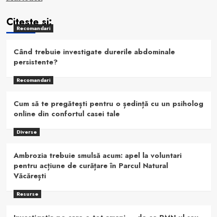
Citeste si:
Recomandari
Când trebuie investigate durerile abdominale
persistente?
Recomandari
Cum să te pregătești pentru o ședință cu un psiholog
online din confortul casei tale
Diverse
Ambrozia trebuie smulsă acum: apel la voluntari
pentru acțiune de curățare în Parcul Natural
Văcărești
Resurse