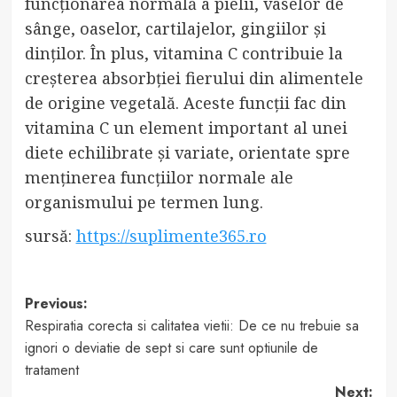
funcționarea normală a pielii, vaselor de
sânge, oaselor, cartilajelor, gingiilor și
dinților. În plus, vitamina C contribuie la
creșterea absorbției fierului din alimentele
de origine vegetală. Aceste funcții fac din
vitamina C un element important al unei
diete echilibrate și variate, orientate spre
menținerea funcțiilor normale ale
organismului pe termen lung.
sursă:
https://suplimente365.ro
Post
Previous:
Respiratia corecta si calitatea vietii: De ce nu trebuie sa
navigation
ignori o deviatie de sept si care sunt optiunile de
tratament
Next: