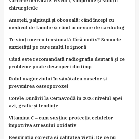
Varicele netratate: riscuri, simptome și soluții
chirurgicale
Amețeli, palpitații și oboseală: când începi cu
medicul de familie și când ai nevoie de cardiolog
Te simți mereu tensionată fără motiv? Semnele
anxietății pe care mulți le ignoră
Când este recomandată radiografia dentară și ce
probleme poate descoperi din timp
Rolul magneziului în sănătatea oaselor și
prevenirea osteoporozei
Cotele Dunării la Cernavodă în 2026: nivelul apei
azi, grafic și tendințe
Vitamina C – cum susține protecția celulelor
împotriva stresului oxidativ
Respiratia corecta si calitatea vietii: De ce nu