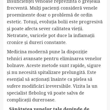
insuficienței venoase reprezintă o greșeală
frecventă. Mulți pacienți consideră venele
proeminente doar o problemă de ordin
estetic. Totuși, evoluția bolii este progresivă
și poate afecta sever calitatea vieții.
Netratate, varicele pot duce la inflamații
cronice și dureri constante.
Medicina modernă pune la dispoziție
tehnici avansate pentru eliminarea venelor
bolnave. Aceste metode sunt rapide, sigure
și nu necesită spitalizare prelungită. Este
esențial să acționați înainte ca pielea să
sufere modificări ireversibile. Vizita la un
specialist flebolog vă poate salva de
complicații dureroase.
„Sănătatea venelor tale depinde de