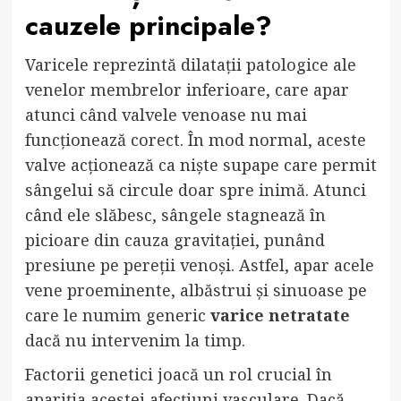
cauzele principale?
Varicele reprezintă dilatații patologice ale
venelor membrelor inferioare, care apar
atunci când valvele venoase nu mai
funcționează corect. În mod normal, aceste
valve acționează ca niște supape care permit
sângelui să circule doar spre inimă. Atunci
când ele slăbesc, sângele stagnează în
picioare din cauza gravitației, punând
presiune pe pereții venoși. Astfel, apar acele
vene proeminente, albăstrui și sinuoase pe
care le numim generic
varice netratate
dacă nu intervenim la timp.
Factorii genetici joacă un rol crucial în
apariția acestei afecțiuni vasculare. Dacă