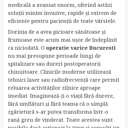
medicală a avansat enorm, oferind astăzi
soluții minim invazive, rapide și extrem de
eficiente pentru pacienții de toate vârstele.
Dorința de a avea picioare sănătoase și
frumoase este acum mai ușor de îndeplinit
ca niciodată. O
operatie varice Bucuresti
nu mai presupune perioade lungi de
spitalizare sau dureri postoperatorii
chinuitoare. Clinicile moderne utilizează
tehnici laser sau radiofrecvență care permit
reluarea activităților zilnice aproape
imediat. Imaginează-ți o viață fără durere,
fără umflături și fără teama că o simplă
zgârietură s-ar putea transforma într-o
rană greu de vindecat. Toate acestea sunt
posibile dacă acționezi la timp și consulți un