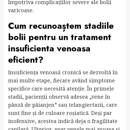
împotriva complicațiilor severe ale bolii
varicoase.
Cum recunoaștem stadiile
bolii pentru un
tratament
insuficienta venoasa
eficient?
Insuficiența venoasă cronică se dezvoltă în
mai multe etape, fiecare având simptome
specifice care necesită atenție. În primele
stadii, pacienții observă adesea „vene în
pânză de păianjen” sau telangiectazii, care
sunt fine și de culoare roșiatică. Deși par
inofensive, acestea indică deja o fragilitate
capilară. Ulterior, apar venele mai groase și