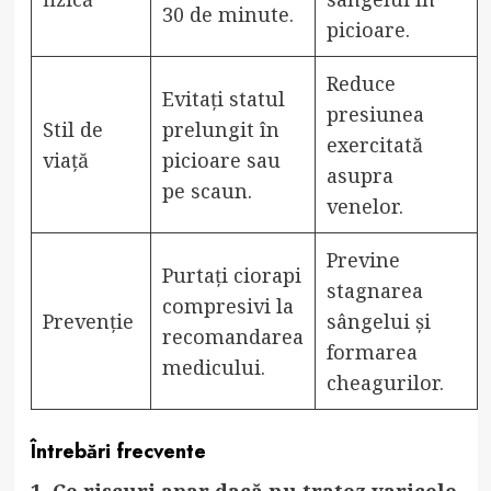
30 de minute.
picioare.
Reduce
Evitați statul
presiunea
Stil de
prelungit în
exercitată
viață
picioare sau
asupra
pe scaun.
venelor.
Previne
Purtați ciorapi
stagnarea
compresivi la
Prevenție
sângelui și
recomandarea
formarea
medicului.
cheagurilor.
Întrebări frecvente
1. Ce riscuri apar dacă nu tratez varicele