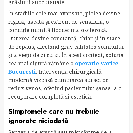
grăsimii subcutanate.
În stadiile cele mai avansate, pielea devine
rigidă, uscată și extrem de sensibilă, o
condiție numită lipodermatoscleroză.
Durerea devine constantă, chiar și în stare
de repaus, afectând grav calitatea somnului
și a vieții de zi cu zi. În acest context, soluția
cea mai sigură rămâne o
operatie varice
Bucuresti
. Intervenția chirurgicală
modernă vizează eliminarea sursei de
reflux venos, oferind pacientului șansa la o
recuperare completă și estetică.
Simptomele care nu trebuie
ignorate niciodată
Senzația de arsură sau mâncărime de-a