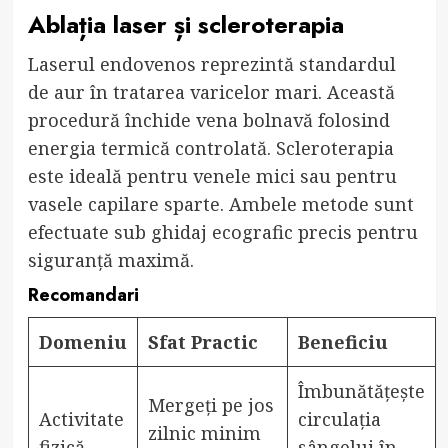
Ablația laser și scleroterapia
Laserul endovenos reprezintă standardul
de aur în tratarea varicelor mari. Această
procedură închide vena bolnavă folosind
energia termică controlată. Scleroterapia
este ideală pentru venele mici sau pentru
vasele capilare sparte. Ambele metode sunt
efectuate sub ghidaj ecografic precis pentru
siguranță maximă.
Recomandari
Domeniu
Sfat Practic
Beneficiu
Îmbunătățește
Mergeți pe jos
Activitate
circulația
zilnic minim
fizică
sângelui în