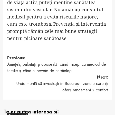
de viață activ, puteți menține sănătatea
sistemului vascular. Nu amânați consultul
medical pentru a evita riscurile majore,
cum este tromboza. Prevenția și intervenția
promptă rămân cele mai bune strategii
pentru picioare sănătoase.
Post
Previous:
Amețeli, palpitații și oboseală: când începi cu medicul de
navigation
familie și când ai nevoie de cardiolog
Next:
Unde merită să investești în București: zonele care îți
oferă randament și confort
Te-ar putea interesa si:
Recomandari