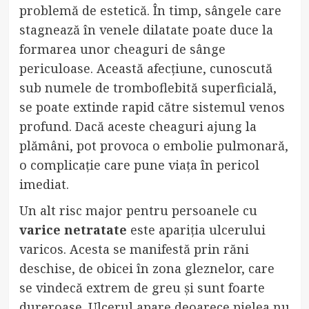
problemă de estetică. În timp, sângele care
stagnează în venele dilatate poate duce la
formarea unor cheaguri de sânge
periculoase. Această afecțiune, cunoscută
sub numele de tromboflebită superficială,
se poate extinde rapid către sistemul venos
profund. Dacă aceste cheaguri ajung la
plămâni, pot provoca o embolie pulmonară,
o complicație care pune viața în pericol
imediat.
Un alt risc major pentru persoanele cu
varice netratate
este apariția ulcerului
varicos. Acesta se manifestă prin răni
deschise, de obicei în zona gleznelor, care
se vindecă extrem de greu și sunt foarte
dureroase. Ulcerul apare deoarece pielea nu