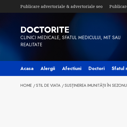
Skip
Publicare advertoriale & advertoriale seo
Publicar
to
content
DOCTORITE
CLINICI MEDICALE, SFATUL MEDICULUI, MIT SAU
REALITATE
Acasa
Alergii
Afectiuni
Doctori
Sfatul 
HOME
STIL DE VIATA
SUSȚINEREA IMUNITĂȚII ÎN SEZONUL