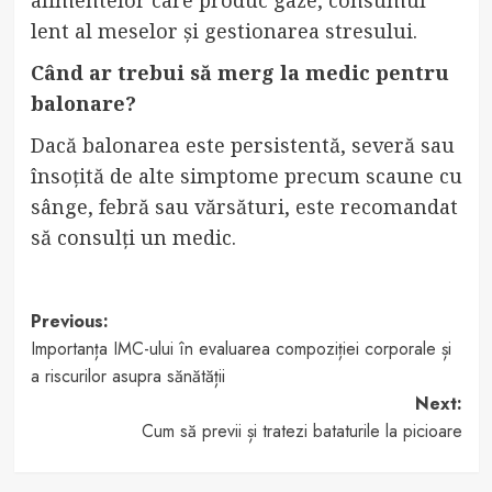
alimentelor care produc gaze, consumul
lent al meselor și gestionarea stresului.
Când ar trebui să merg la medic pentru
balonare?
Dacă balonarea este persistentă, severă sau
însoțită de alte simptome precum scaune cu
sânge, febră sau vărsături, este recomandat
să consulți un medic.
Post
Previous:
Importanța IMC-ului în evaluarea compoziției corporale și
navigation
a riscurilor asupra sănătății
Next:
Cum să previi și tratezi bataturile la picioare