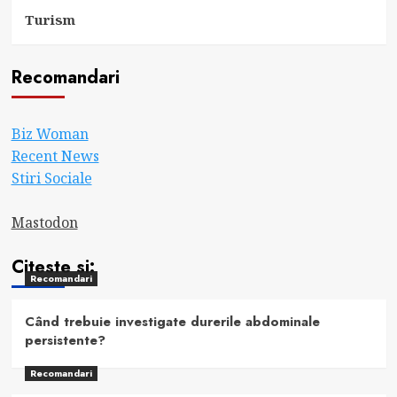
Turism
Recomandari
Biz Woman
Recent News
Stiri Sociale
Mastodon
Citeste si:
Recomandari
Când trebuie investigate durerile abdominale
persistente?
Recomandari