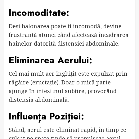
Incomoditate:
Deși balonarea poate fi incomodă, devine
frustrantă atunci când afectează încadrarea
hainelor datorită distensiei abdominale.
Eliminarea Aerului:
Cel mai mult aer înghițit este expulzat prin
râgâire (eructație). Doar o mică parte
ajunge în intestinul subțire, provocând
distensia abdominală.
Influența Poziției:
Stând, aerul este eliminat rapid, în timp ce
culcat pe spate tinde să propulseze aerul