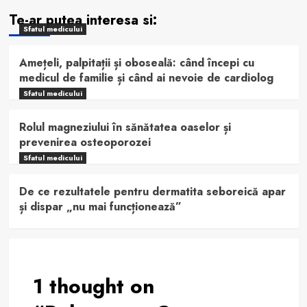
Te-ar putea interesa si:
Sfatul medicului
Amețeli, palpitații și oboseală: când începi cu
medicul de familie și când ai nevoie de cardiolog
Sfatul medicului
Rolul magneziului în sănătatea oaselor și
prevenirea osteoporozei
Sfatul medicului
De ce rezultatele pentru dermatita seboreică apar
și dispar „nu mai funcționează”
1 thought on