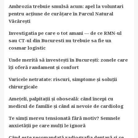
Ambrozia trebuie smulsă acum: apel la voluntari
pentru acțiune de curățare în Parcul Natural
Văcărești
Investigatia pe care o tot amani — de ce RMN-ul
sau CT-ul din Bucuresti nu trebuie sa fie un
cosmar logistic
Unde merită să investești în București: zonele care
îți oferă randament și confort
Varicele netratate: riscuri, simptome și soluții
chirurgicale
Amețeli, palpitații și oboseală: când începi cu
medicul de familie și când ai nevoie de cardiolog
Te simți mereu tensionată fără motiv? Semnele
anxietății pe care mulți le ignoră
Când este recomandată radiografia dentară și ce