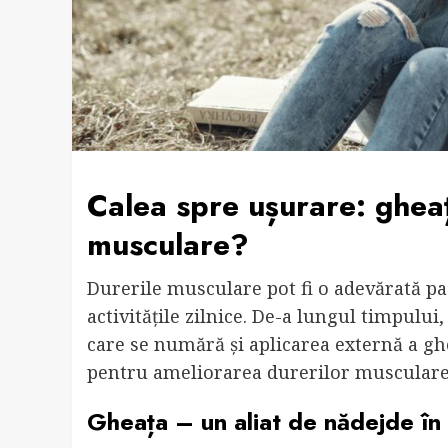
Calea spre ușurare: gheaț
musculare?
Durerile musculare pot fi o adevărată pa
activitățile zilnice. De-a lungul timpulu
care se numără și aplicarea externă a ghe
pentru ameliorarea durerilor muscular
Gheața – un aliat de nădejde în f