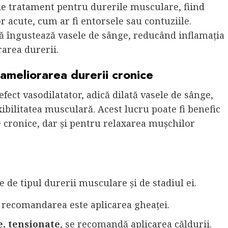
de tratament pentru durerile musculare, fiind
r acute, cum ar fi entorsele sau contuziile.
că îngustează vasele de sânge, reducând inflamația
rarea durerii.
ameliorarea durerii cronice
fect vasodilatator, adică dilată vasele de sânge,
ibilitatea musculară. Acest lucru poate fi benefic
cronice, dar și pentru relaxarea mușchilor
 de tipul durerii musculare și de stadiul ei.
, recomandarea este aplicarea gheaței.
, tensionate
, se recomandă aplicarea căldurii.