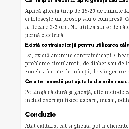
Cât timp ar trebui să aplic gheața sau căl
Aplică gheața timp de 15-20 de minute la 
ci folosește un prosop sau o compresă. C
la fiecare 2-3 ore. Nu utiliza surse de că
pernă electrică.
Există contraindicații pentru utilizarea căl
Da, există anumite contraindicații. Gheaț
probleme circulatorii, de diabet sau de l
zonele afectate de infecții, de sângerare
Ce alte remedii pot ajuta la durerile musc
Pe lângă căldură și gheață, alte metode 
includ exerciții fizice ușoare, masaj, odi
Concluzie
Atât căldura, cât și gheața pot fi eficie