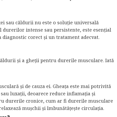
ei sau căldurii nu este o soluție universală
 durerilor intense sau persistente, este esențial
n diagnostic corect și un tratament adecvat.
ăldurii și a gheții pentru durerile musculare. Iată
culară și de cauza ei. Gheața este mai potrivită
 sau luxații, deoarece reduce inflamația și
ru durerile cronice, cum ar fi durerile musculare
relaxează mușchii și îmbunătățește circulația.