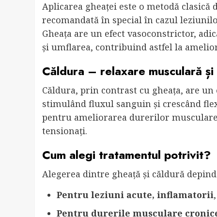
Aplicarea gheaței este o metodă clasică 
recomandată în special în cazul leziunilo
Gheața are un efect vasoconstrictor, adi
și umflarea, contribuind astfel la amelio
Căldura – relaxare musculară și 
Căldura, prin contrast cu gheața, are un e
stimulând fluxul sanguin și crescând flex
pentru ameliorarea durerilor musculare 
tensionați.
Cum alegi tratamentul potrivit?
Alegerea dintre gheață și căldură depinde
Pentru leziuni acute, inflamatorii
Pentru durerile musculare cronice