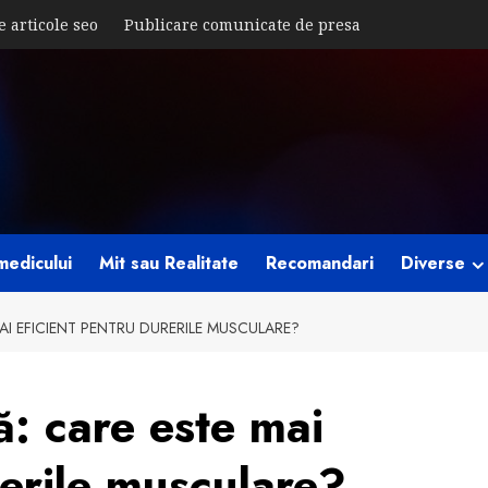
e articole seo
Publicare comunicate de presa
medicului
Mit sau Realitate
Recomandari
Diverse
I EFICIENT PENTRU DURERILE MUSCULARE?
: care este mai
rerile musculare?