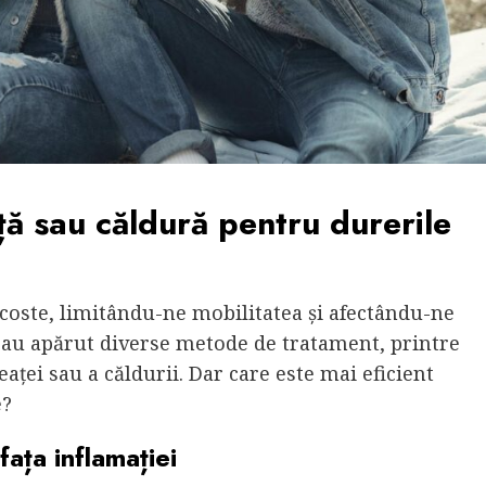
ă sau căldură pentru durerile
coste, limitându-ne mobilitatea și afectându-ne
i, au apărut diverse metode de tratament, printre
aței sau a căldurii. Dar care este mai eficient
e?
ața inflamației