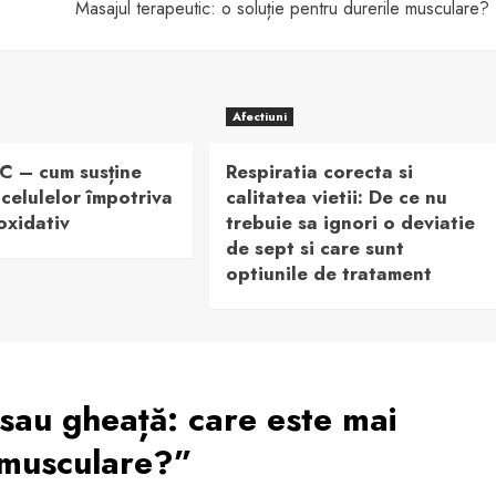
Masajul terapeutic: o soluție pentru durerile musculare?
Afectiuni
C – cum susține
Respiratia corecta si
 celulelor împotriva
calitatea vietii: De ce nu
 oxidativ
trebuie sa ignori o deviatie
de sept si care sunt
optiunile de tratament
sau gheață: care este mai
e musculare?
”