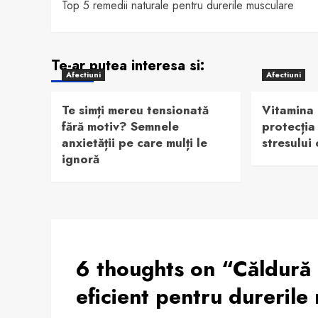
Top 5 remedii naturale pentru durerile musculare
navigation
Te-ar putea interesa si:
Afectiuni
Afectiuni
Te simți mereu tensionată
Vitamina 
fără motiv? Semnele
protecția
anxietății pe care mulți le
stresului
ignoră
6 thoughts on “
Căldură 
eficient pentru dureril