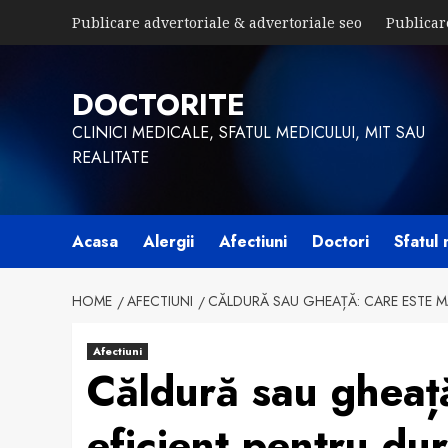
Skip
Publicare advertoriale & advertoriale seo
Publicar
to
content
DOCTORITE
CLINICI MEDICALE, SFATUL MEDICULUI, MIT SAU
REALITATE
Acasa
Alergii
Afectiuni
Doctori
Sfatul 
HOME
AFECTIUNI
CĂLDURĂ SAU GHEAȚĂ: CARE ESTE MA
Afectiuni
Căldură sau gheață
eficient pentru du