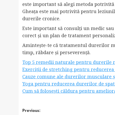
este important să alegi metoda potrivită î
Gheața este mai potrivită pentru leziunil
durerile cronice.
Este important să consulți un medic sau
corect și un plan de tratament personaliz
Amintește-te că tratamentul durerilor m
timp, răbdare și perseverență.
Top 5 remedii naturale pentru durerile
Exerciții de stretching pentru reducere
Cauze comune ale durerilor musculare și
Yoga pentru reducerea durerilor de spate:
Cum să folosești căldura pentru amelior
Post
Previous: