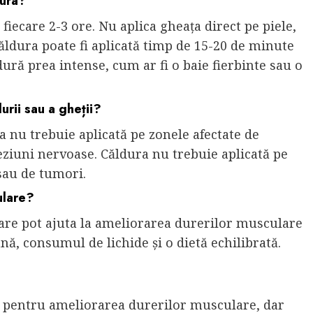
dura?
fiecare 2-3 ore. Nu aplica gheața direct pe piele,
ăldura poate fi aplicată timp de 15-20 de minute
ldură prea intense, cum ar fi o baie fierbinte sau o
durii sau a gheții?
a nu trebuie aplicată pe zonele afectate de
eziuni nervoase. Căldura nu trebuie aplicată pe
 sau de tumori.
ulare?
care pot ajuta la ameliorarea durerilor musculare
hnă, consumul de lichide și o dietă echilibrată.
nte pentru ameliorarea durerilor musculare, dar