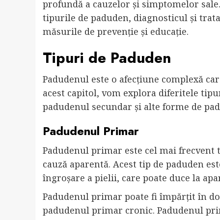
profundă a cauzelor și simptomelor sale.
tipurile de paduden, diagnosticul și trat
măsurile de prevenție și educație.
Tipuri de Paduden
Padudenul este o afecțiune complexă care
acest capitol, vom explora diferitele ti
padudenul secundar și alte forme de pa
Padudenul Primar
Padudenul primar este cel mai frecvent t
cauză aparentă. Acest tip de paduden este
îngroșare a pielii, care poate duce la apar
Padudenul primar poate fi împărțit în d
padudenul primar cronic. Padudenul prima