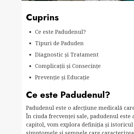
Cuprins
Ce este Padudenul?
Tipuri de Paduden
Diagnostic și Tratament
Complicații și Consecințe
Prevenție și Educație
Ce este Padudenul?
Padudenul este o afecțiune medicală car
În ciuda frecvenței sale, padudenul este a
capitol, vom explora definiția și istoricul
simptomele și semnele care caracterizeaz