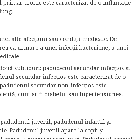
l primar cronic este caracterizat de o inflamație
 lung.
i alte afecțiuni sau condiții medicale. De
a ca urmare a unei infecții bacteriene, a unei
edicale.
două subtipuri: padudenul secundar infecțios și
nul secundar infecțios este caracterizat de o
ce padudenul secundar non-infecțios este
acentă, cum ar fi diabetul sau hipertensiunea.
 padudenul juvenil, padudenul infantil și
le. Padudenul juvenil apare la copii și