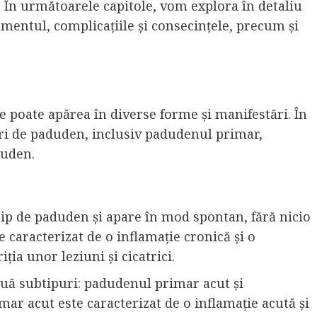
 În următoarele capitole, vom explora în detaliu
amentul, complicațiile și consecințele, precum și
 poate apărea în diverse forme și manifestări. În
puri de paduden, inclusiv padudenul primar,
duden.
ip de paduden și apare în mod spontan, fără nicio
 caracterizat de o inflamație cronică și o
iția unor leziuni și cicatrici.
ouă subtipuri: padudenul primar acut și
r acut este caracterizat de o inflamație acută și