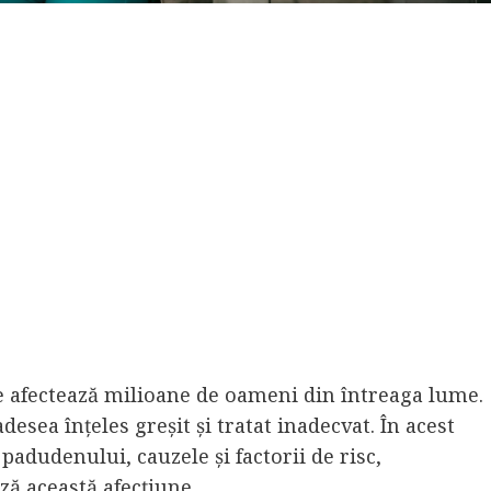
e afectează milioane de oameni din întreaga lume.
desea înțeles greșit și tratat inadecvat. În acest
 padudenului, cauzele și factorii de risc,
ă această afecțiune.