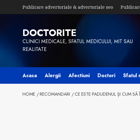
Skip
Publicare advertoriale & advertoriale seo
Publicar
to
content
DOCTORITE
CLINICI MEDICALE, SFATUL MEDICULUI, MIT SAU
REALITATE
Acasa
Alergii
Afectiuni
Doctori
Sfatul 
HOME
RECOMANDARI
CE ESTE PADUDENUL ȘI CUM SĂ 