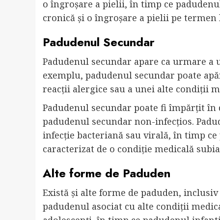
o îngroșare a pielii, în timp ce padudenu
cronică și o îngroșare a pielii pe termen
Padudenul Secundar
Padudenul secundar apare ca urmare a une
exemplu, padudenul secundar poate apăre
reacții alergice sau a unei alte condiții m
Padudenul secundar poate fi împărțit în 
padudenul secundar non-infecțios. Padude
infecție bacteriană sau virală, în timp 
caracterizat de o condiție medicală subi
Alte forme de Paduden
Există și alte forme de paduden, inclusiv
padudenul asociat cu alte condiții medica