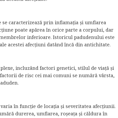
 se caracterizează prin inflamația și umflarea
cțiune poate apărea în orice parte a corpului, dar
l membrelor inferioare. Istoricul padudenului este
le acestei afecțiuni datând încă din antichitate.
exe, incluzând factori genetici, stilul de viață și
 factorii de risc cei mai comuni se numără vârsta,
 paduden.
ia în funcție de locația și severitatea afecțiunii.
mără durerea, umflarea, roșeața și căldura în