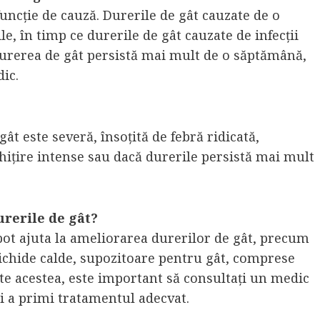
funcție de cauză. Durerile de gât cauzate de o
ile, în timp ce durerile de gât cauzate de infecții
urerea de gât persistă mai mult de o săptămână,
ic.
t este severă, însoțită de febră ridicată,
nghițire intense sau dacă durerile persistă mai mult
urerile de gât?
pot ajuta la ameliorarea durerilor de gât, precum
ichide calde, supozitoare pentru gât, comprese
ate acestea, este important să consultați un medic
și a primi tratamentul adecvat.