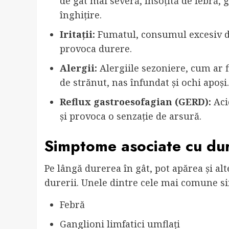
de gât mai severă, însoțită de febră, g
înghițire.
Iritații:
Fumatul, consumul excesiv de 
provoca durere.
Alergii:
Alergiile sezoniere, cum ar f
de strănut, nas înfundat și ochi apoși.
Reflux gastroesofagian (GERD):
Acid
și provoca o senzație de arsură.
Simptome asociate cu du
Pe lângă durerea în gât, pot apărea și al
durerii. Unele dintre cele mai comune s
Febră
Ganglioni limfatici umflați