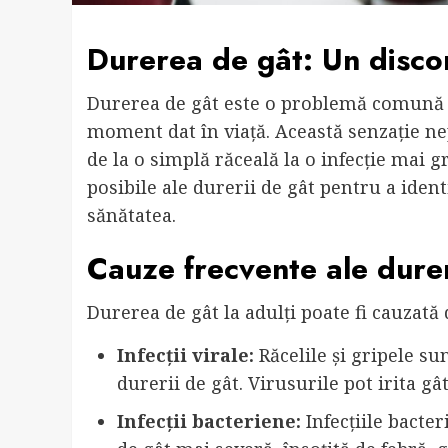
Durerea de gât: Un disco
Durerea de gât este o problemă comună c
moment dat în viață. Această senzație nep
de la o simplă răceală la o infecție mai 
posibile ale durerii de gât pentru a ident
sănătatea.
Cauze frecvente ale dureri
Durerea de gât la adulți poate fi cauzată d
Infecții virale:
Răcelile și gripele su
durerii de gât. Virusurile pot irita g
Infecții bacteriene:
Infecțiile bacte