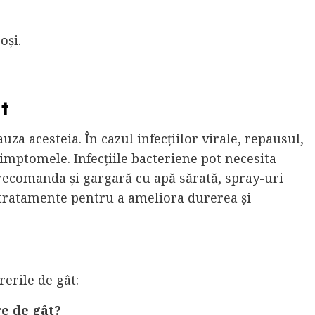
oși.
t
za acesteia. În cazul infecțiilor virale, repausul,
imptomele. Infecțiile bacteriene pot necesita
recomanda și gargară cu apă sărată, spray-uri
e tratamente pentru a ameliora durerea și
rerile de gât:
e de gât?