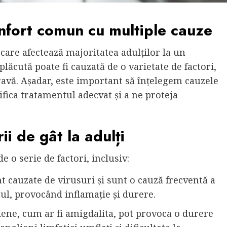
nfort comun cu multiple cauze
are afectează majoritatea adulților la un
lăcută poate fi cauzată de o varietate de factori,
gravă. Așadar, este important să înțelegem cauzele
ifica tratamentul adecvat și a ne proteja
i de gât la adulți
e o serie de factori, inclusiv:
nt cauzate de virusuri și sunt o cauză frecventă a
âtul, provocând inflamație și durere.
riene, cum ar fi amigdalita, pot provoca o durere