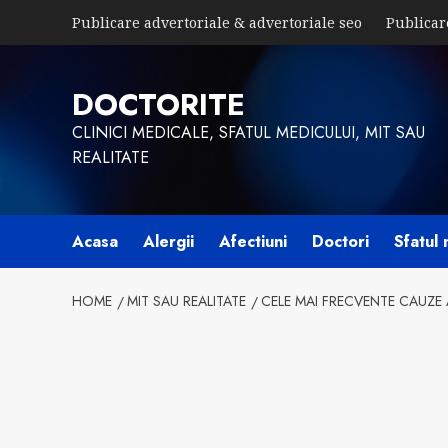
Skip
Publicare advertoriale & advertoriale seo
Publicar
to
content
DOCTORITE
CLINICI MEDICALE, SFATUL MEDICULUI, MIT SAU
REALITATE
Acasa
Alergii
Afectiuni
Doctori
Sfatul 
HOME
MIT SAU REALITATE
CELE MAI FRECVENTE CAUZE 