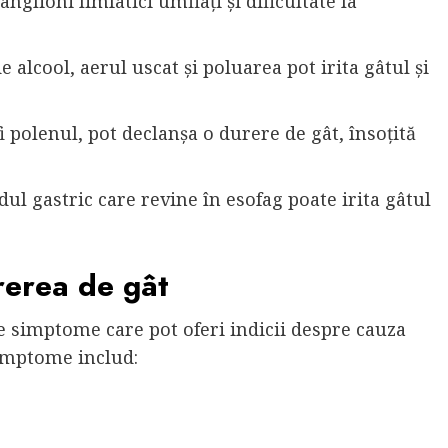
anglioni limfatici umflați și dificultate la
alcool, aerul uscat și poluarea pot irita gâtul și
i polenul, pot declanșa o durere de gât, însoțită
ul gastric care revine în esofag poate irita gâtul
rerea de gât
te simptome care pot oferi indicii despre cauza
imptome includ: