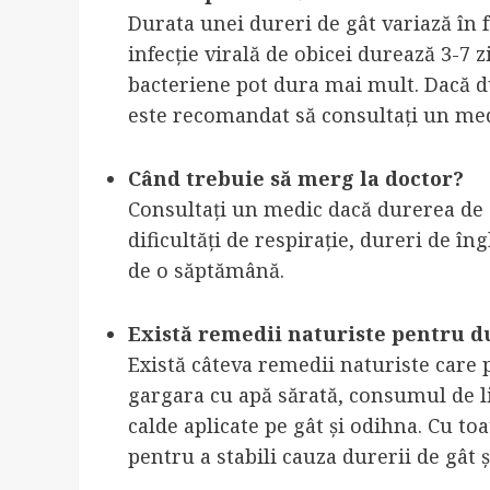
Durata unei dureri de gât variază în 
infecție virală de obicei durează 3-7 z
bacteriene pot dura mai mult. Dacă d
este recomandat să consultați un med
Când trebuie să merg la doctor?
Consultați un medic dacă durerea de gâ
dificultăți de respirație, dureri de î
de o săptămână.
Există remedii naturiste pentru d
Există câteva remedii naturiste care 
gargara cu apă sărată, consumul de l
calde aplicate pe gât și odihna. Cu to
pentru a stabili cauza durerii de gât 