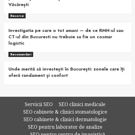
Văcărești
Resurse
Investigatia pe care o tot amani — de ce RMN-ul sau
CT-ul din Bucuresti nu trebuie sa fie un cosmar
logistic
Recomandari
Unde merită să investești în București: zonele care îți
oferă randament și confort
Servicii SEO
SEO clinici medicale
SEO cabinete & clinici stomatologice
SEO cabinete & clinici dermatologie
SEO pentru laborator de analize
SEO pentru centru de imagistică