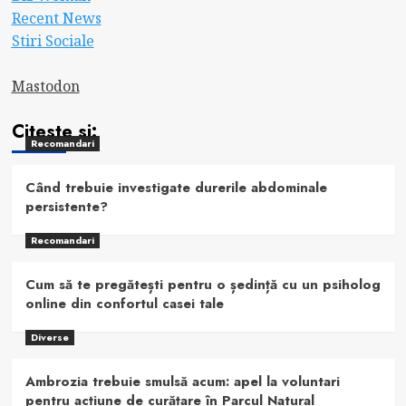
Recent News
Stiri Sociale
Mastodon
Citeste si:
Recomandari
Când trebuie investigate durerile abdominale
persistente?
Recomandari
Cum să te pregătești pentru o ședință cu un psiholog
online din confortul casei tale
Diverse
Ambrozia trebuie smulsă acum: apel la voluntari
pentru acțiune de curățare în Parcul Natural