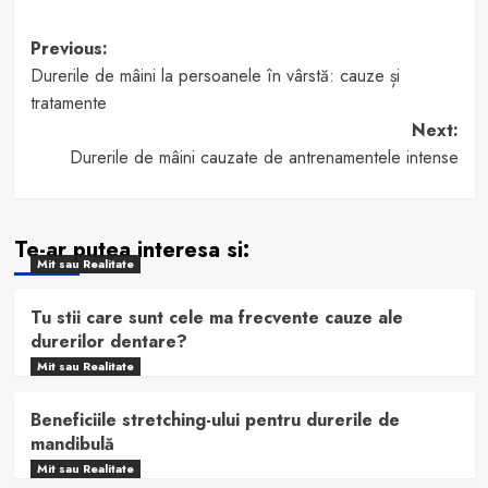
Post
Previous:
Durerile de mâini la persoanele în vârstă: cauze și
navigation
tratamente
Next:
Durerile de mâini cauzate de antrenamentele intense
Te-ar putea interesa si:
Mit sau Realitate
Tu stii care sunt cele ma frecvente cauze ale
durerilor dentare?
Mit sau Realitate
Beneficiile stretching-ului pentru durerile de
mandibulă
Mit sau Realitate