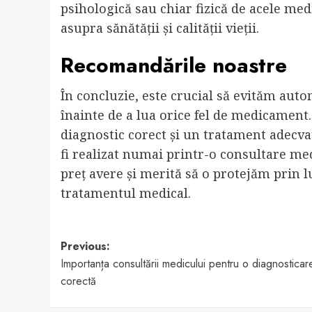
psihologică sau chiar fizică de acele me
asupra sănătății și calității vieții.
Recomandările noastre
În concluzie, este crucial să evităm aut
înainte de a lua orice fel de medicamen
diagnostic corect și un tratament adecvat
fi realizat numai printr-o consultare me
preț avere și merită să o protejăm prin l
tratamentul medical.
Post
Previous:
Importanța consultării medicului pentru o diagnosticar
navigation
corectă