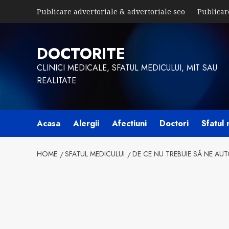
Skip
Publicare advertoriale & advertoriale seo
Publicar
to
content
DOCTORITE
CLINICI MEDICALE, SFATUL MEDICULUI, MIT SAU
REALITATE
Acasa
Alergii
Afectiuni
Doctori
Sfatul 
HOME
SFATUL MEDICULUI
DE CE NU TREBUIE SĂ NE A