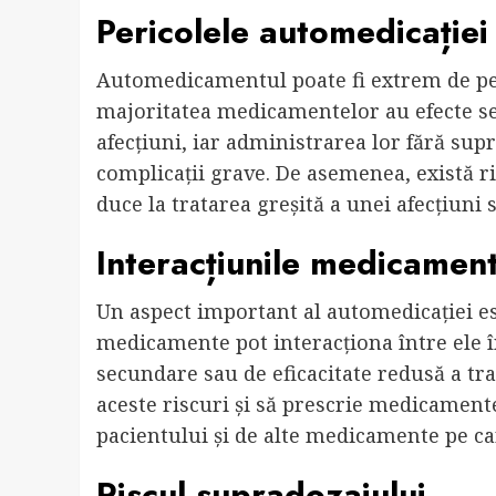
Pericolele automedicației
Automedicamentul poate fi extrem de pe
majoritatea medicamentelor au efecte se
afecțiuni, iar administrarea lor fără sup
complicații grave. De asemenea, există ri
duce la tratarea greșită a unei afecțiun
Interacțiunile medicamen
Un aspect important al automedicației e
medicamente pot interacționa între ele î
secundare sau de eficacitate redusă a tr
aceste riscuri și să prescrie medicamentel
pacientului și de alte medicamente pe car
Riscul supradozajului