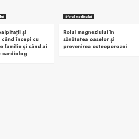
lui
Sfatul medicului
alpitații și
Rolul magneziului în
 când începi cu
sănătatea oaselor și
e familie și când ai
prevenirea osteoporozei
e cardiolog