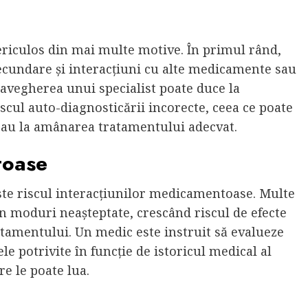
riculos din mai multe motive. În primul rând,
cundare și interacțiuni cu alte medicamente sau
ravegherea unui specialist poate duce la
scul auto-diagnosticării incorecte, ceea ce poate
i sau la amânarea tratamentului adecvat.
toase
ste riscul interacțiunilor medicamentoase. Multe
n moduri neașteptate, crescând riscul de efecte
atamentului. Un medic este instruit să evalueze
e potrivite în funcție de istoricul medical al
e le poate lua.