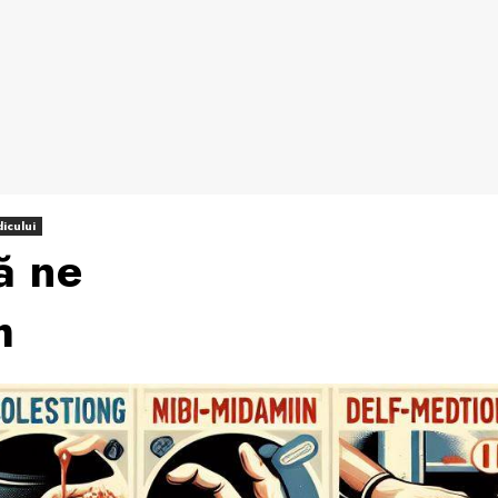
icului
ă ne
m