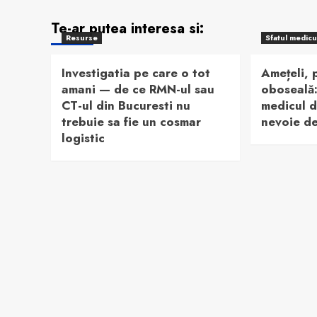
Te-ar putea interesa si:
Resurse
Sfatul medicu
Investigatia pe care o tot
Amețeli, p
amani — de ce RMN-ul sau
oboseală:
CT-ul din Bucuresti nu
medicul d
trebuie sa fie un cosmar
nevoie d
logistic