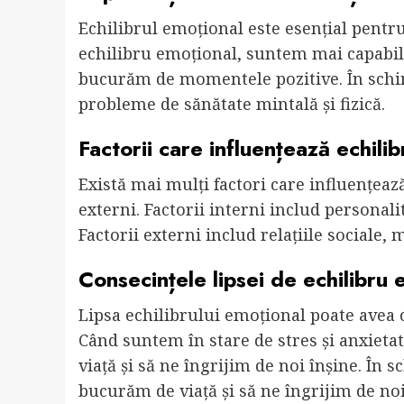
Echilibrul emoțional este esențial pentru
echilibru emoțional, suntem mai capabili 
bucurăm de momentele pozitive. În schim
probleme de sănătate mintală și fizică.
Factorii care influențează echili
Există mai mulți factori care influențează
externi. Factorii interni includ personalit
Factorii externi includ relațiile sociale,
Consecințele lipsei de echilibru 
Lipsa echilibrului emoțional poate avea c
Când suntem în stare de stres și anxiet
viață și să ne îngrijim de noi înșine. În
bucurăm de viață și să ne îngrijim de noi