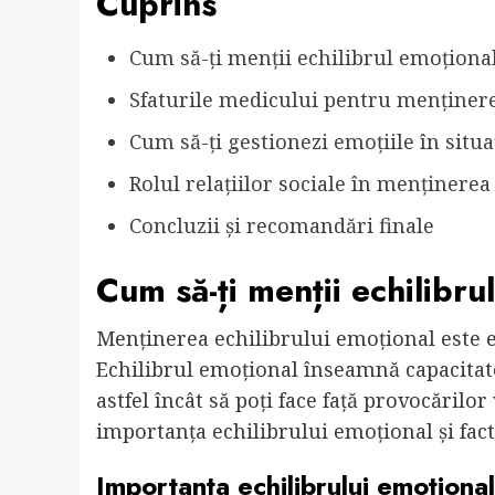
Cuprins
Cum să-ți menții echilibrul emoțional 
Sfaturile medicului pentru menținere
Cum să-ți gestionezi emoțiile în situați
Rolul relațiilor sociale în menținere
Concluzii și recomandări finale
Cum să-ți menții echilibrul
Menținerea echilibrului emoțional este es
Echilibrul emoțional înseamnă capacitate
astfel încât să poți face față provocărilor 
importanța echilibrului emoțional și facto
Importanța echilibrului emoțional