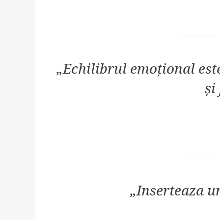
„Echilibrul emoțional est
și
„Inserteaza un