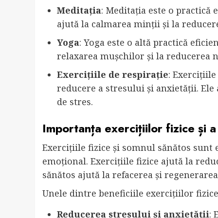
Meditația
: Meditația este o practică 
ajută la calmarea minții și la reducer
Yoga
: Yoga este o altă practică eficie
relaxarea mușchilor și la reducerea ni
Exercițiile de respirație
: Exercițiil
reducere a stresului și anxietății. Ele
de stres.
Importanța exercițiilor fizice și 
Exercițiile fizice și somnul sănătos sunt
emoțional. Exercițiile fizice ajută la red
sănătos ajută la refacerea și regenerare
Unele dintre beneficiile exercițiilor fiz
Reducerea stresului și anxietății
: 