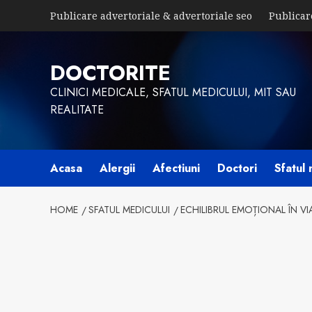
Skip
Publicare advertoriale & advertoriale seo
Publicar
to
content
DOCTORITE
CLINICI MEDICALE, SFATUL MEDICULUI, MIT SAU
REALITATE
Acasa
Alergii
Afectiuni
Doctori
Sfatul 
HOME
SFATUL MEDICULUI
ECHILIBRUL EMOȚIONAL ÎN VIA