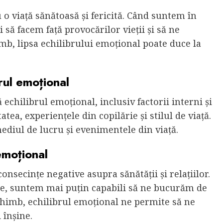
 o viață sănătoasă și fericită. Când suntem în
să facem față provocărilor vieții și să ne
b, lipsa echilibrului emoțional poate duce la
brul emoțional
 echilibrul emoțional, inclusiv factorii interni și
atea, experiențele din copilărie și stilul de viață.
 mediul de lucru și evenimentele din viață.
emoțional
onsecințe negative asupra sănătății și relațiilor.
ate, suntem mai puțin capabili să ne bucurăm de
 schimb, echilibrul emoțional ne permite să ne
 înșine.