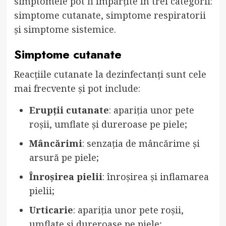
simptomele pot fi împărțite în trei categorii:
simptome cutanate, simptome respiratorii
și simptome sistemice.
Simptome cutanate
Reacțiile cutanate la dezinfectanți sunt cele
mai frecvente și pot include:
Erupții cutanate
: apariția unor pete
roșii, umflate și dureroase pe piele;
Mâncărimi
: senzația de mâncărime și
arsură pe piele;
Înroșirea pielii
: înroșirea și inflamarea
pielii;
Urticarie
: apariția unor pete roșii,
umflate și dureroase pe piele;