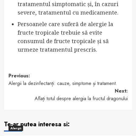
tratamentul simptomatic și, în cazuri
severe, tratamentul cu medicamente.
Persoanele care suferă de alergie la
fructe tropicale trebuie să evite
consumul de fructe tropicale și să
urmeze tratamentul prescris.
Post
Previous:
Alergii la dezinfectanți: cauze, simptome și tratament.
navigation
Next:
Aflați totul despre alergia la fructul dragonului
Te-ar putea interesa si:
Alergii