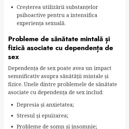
Creșterea utilizării substanțelor
psihoactive pentru a intensifica
experiența sexuală.
Probleme de sănătate mintală și
fizică asociate cu dependența de
sex
Dependența de sex poate avea un impact
semnificativ asupra sănătății mintale și
fizice. Unele dintre problemele de sănătate
asociate cu dependența de sex includ:
Depresia și anxietatea;
Stresul și epuizarea;
Probleme de somn și insomnie;