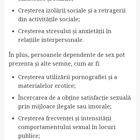
Creșterea izolării sociale și a retragerii
din activitățile sociale;
Creșterea stresului și anxietății în
relațiile interpersonale.
În plus, persoanele dependente de sex pot
prezenta și alte semne, cum ar fi:
Creșterea utilizării pornografiei și a
materialelor erotice;
Încercarea de a obține satisfacție sexuală
prin mijloace ilegale sau imorale;
Creșterea frecvenței și intensității
comportamentului sexual în locuri
publice;