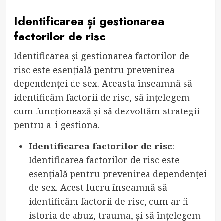
Identificarea și gestionarea
factorilor de risc
Identificarea și gestionarea factorilor de
risc este esențială pentru prevenirea
dependenței de sex. Aceasta înseamnă să
identificăm factorii de risc, să înțelegem
cum funcționează și să dezvoltăm strategii
pentru a-i gestiona.
Identificarea factorilor de risc
:
Identificarea factorilor de risc este
esențială pentru prevenirea dependenței
de sex. Acest lucru înseamnă să
identificăm factorii de risc, cum ar fi
istoria de abuz, trauma, și să înțelegem