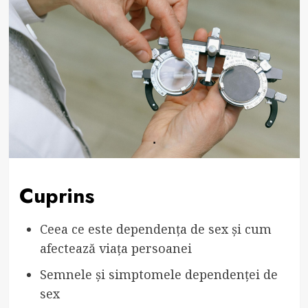
Cuprins
Ceea ce este dependența de sex și cum
afectează viața persoanei
Semnele și simptomele dependenței de
sex