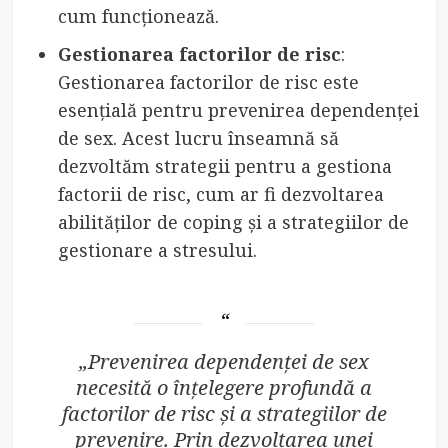
cum funcționează.
Gestionarea factorilor de risc
:
Gestionarea factorilor de risc este
esențială pentru prevenirea dependenței
de sex. Acest lucru înseamnă să
dezvoltăm strategii pentru a gestiona
factorii de risc, cum ar fi dezvoltarea
abilităților de coping și a strategiilor de
gestionare a stresului.
„Prevenirea dependenței de sex
necesită o înțelegere profundă a
factorilor de risc și a strategiilor de
prevenire. Prin dezvoltarea unei