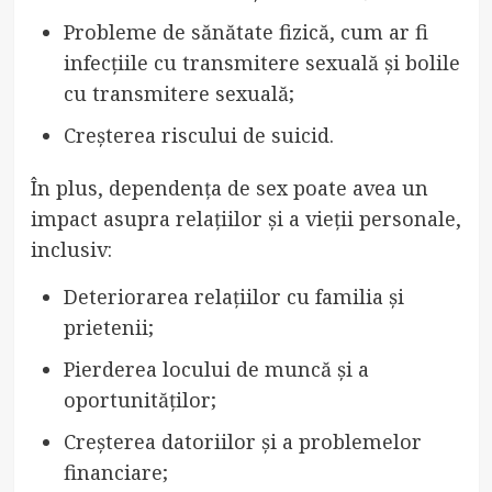
Probleme de sănătate fizică, cum ar fi
infecțiile cu transmitere sexuală și bolile
cu transmitere sexuală;
Creșterea riscului de suicid.
În plus, dependența de sex poate avea un
impact asupra relațiilor și a vieții personale,
inclusiv:
Deteriorarea relațiilor cu familia și
prietenii;
Pierderea locului de muncă și a
oportunităților;
Creșterea datoriilor și a problemelor
financiare;