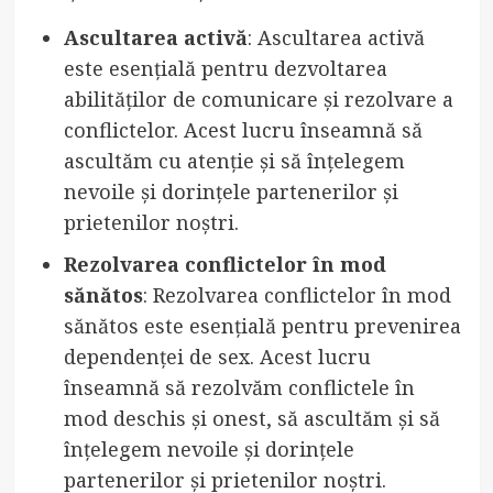
Ascultarea activă
: Ascultarea activă
este esențială pentru dezvoltarea
abilităților de comunicare și rezolvare a
conflictelor. Acest lucru înseamnă să
ascultăm cu atenție și să înțelegem
nevoile și dorințele partenerilor și
prietenilor noștri.
Rezolvarea conflictelor în mod
sănătos
: Rezolvarea conflictelor în mod
sănătos este esențială pentru prevenirea
dependenței de sex. Acest lucru
înseamnă să rezolvăm conflictele în
mod deschis și onest, să ascultăm și să
înțelegem nevoile și dorințele
partenerilor și prietenilor noștri.