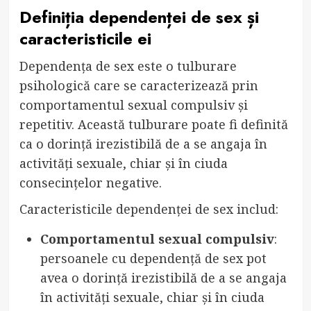
Definiția dependenței de sex și
caracteristicile ei
Dependența de sex este o tulburare
psihologică care se caracterizează prin
comportamentul sexual compulsiv și
repetitiv. Această tulburare poate fi definită
ca o dorință irezistibilă de a se angaja în
activități sexuale, chiar și în ciuda
consecințelor negative.
Caracteristicile dependenței de sex includ:
Comportamentul sexual compulsiv
:
persoanele cu dependență de sex pot
avea o dorință irezistibilă de a se angaja
în activități sexuale, chiar și în ciuda