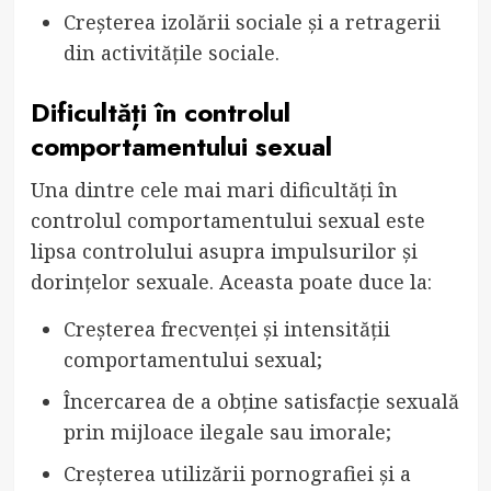
Creșterea izolării sociale și a retragerii
din activitățile sociale.
Dificultăți în controlul
comportamentului sexual
Una dintre cele mai mari dificultăți în
controlul comportamentului sexual este
lipsa controlului asupra impulsurilor și
dorințelor sexuale. Aceasta poate duce la:
Creșterea frecvenței și intensității
comportamentului sexual;
Încercarea de a obține satisfacție sexuală
prin mijloace ilegale sau imorale;
Creșterea utilizării pornografiei și a