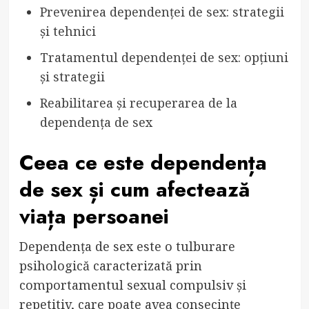
Prevenirea dependenței de sex: strategii
și tehnici
Tratamentul dependenței de sex: opțiuni
și strategii
Reabilitarea și recuperarea de la
dependența de sex
Ceea ce este dependența
de sex și cum afectează
viața persoanei
Dependența de sex este o tulburare
psihologică caracterizată prin
comportamentul sexual compulsiv și
repetitiv, care poate avea consecințe