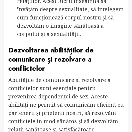
relațiilor. Acest lucru înseamnă să
învățăm despre sexualitate, să înțelegem
cum funcționează corpul nostru și să
dezvoltăm o imagine sănătoasă a
corpului și a sexualității.
Dezvoltarea abilităților de
comunicare și rezolvare a
conflictelor
Abilitățile de comunicare și rezolvare a
conflictelor sunt esențiale pentru
prevenirea dependenței de sex. Aceste
abilități ne permit să comunicăm eficient cu
partenerii și prietenii noștri, să rezolvăm
conflictele în mod sănătos și să dezvoltăm
relații sănătoase și satisfăcătoare.