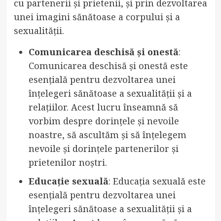
cu partenerii și prietenii, și prin dezvoltarea
unei imagini sănătoase a corpului și a
sexualității.
Comunicarea deschisă și onestă
:
Comunicarea deschisă și onestă este
esențială pentru dezvoltarea unei
înțelegeri sănătoase a sexualității și a
relațiilor. Acest lucru înseamnă să
vorbim despre dorințele și nevoile
noastre, să ascultăm și să înțelegem
nevoile și dorințele partenerilor și
prietenilor noștri.
Educație sexuală
: Educația sexuală este
esențială pentru dezvoltarea unei
înțelegeri sănătoase a sexualității și a