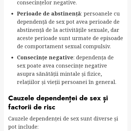
consecințelor negative.
Perioade de abstinență
: persoanele cu
dependență de sex pot avea perioade de
abstinență de la activitățile sexuale, dar
aceste perioade sunt urmate de episoade
de comportament sexual compulsiv.
Consecințe negative
: dependența de
sex poate avea consecințe negative
asupra sănătății mintale și fizice,
relațiilor și vieții persoanei în general.
Cauzele dependenței de sex și
factorii de risc
Cauzele dependenței de sex sunt diverse și
pot include: