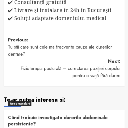
✔️ Consultanță gratuită
✔️ Livrare și instalare în 24h în București
✔️ Soluții adaptate domeniului medical
Post
Previous:
Tu stii care sunt cele ma frecvente cauze ale durerilor
navigation
dentare?
Next:
Fizioterapia posturală – corectarea poziției corpului
pentru o viață fără dureri
Te-ar putea interesa si:
Recomandari
Când trebuie investigate durerile abdominale
persistente?