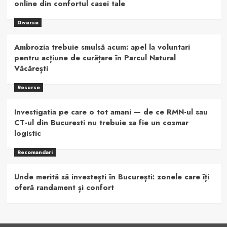
online din confortul casei tale
Diverse
Ambrozia trebuie smulsă acum: apel la voluntari
pentru acțiune de curățare în Parcul Natural
Văcărești
Resurse
Investigatia pe care o tot amani — de ce RMN-ul sau
CT-ul din Bucuresti nu trebuie sa fie un cosmar
logistic
Recomandari
Unde merită să investești în București: zonele care îți
oferă randament și confort