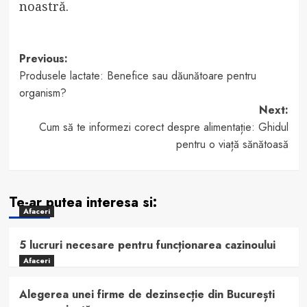
noastră.
Post
Previous:
Produsele lactate: Benefice sau dăunătoare pentru
navigation
organism?
Next:
Cum să te informezi corect despre alimentație: Ghidul
pentru o viață sănătoasă
Te-ar putea interesa si:
Afaceri
5 lucruri necesare pentru funcționarea cazinoului
Afaceri
Alegerea unei firme de dezinsecție din București