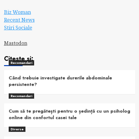
Biz Woman
Recent News
Stiri Sociale
Mastodon
Citeste si:
Recomandari
Când trebuie investigate durerile abdominale
persistente?
Recomandari
Cum să te pregătești pentru o ședință cu un psiholog
online din confortul casei tale
Diverse