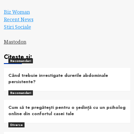
Biz Woman
Recent News
Stiri Sociale
Mastodon
Citeste si:
Recomandari
Când trebuie investigate durerile abdominale
persistente?
Recomandari
Cum să te pregătești pentru o ședință cu un psiholog
online din confortul casei tale
Diverse