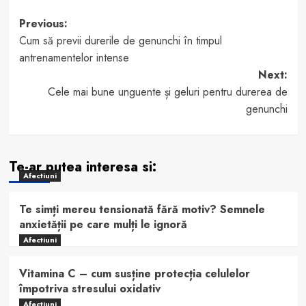
Post
Previous:
Cum să previi durerile de genunchi în timpul
navigation
antrenamentelor intense
Next:
Cele mai bune unguente și geluri pentru durerea de
genunchi
Te-ar putea interesa si:
Afectiuni
Te simți mereu tensionată fără motiv? Semnele
anxietății pe care mulți le ignoră
Afectiuni
Vitamina C – cum susține protecția celulelor
împotriva stresului oxidativ
Afectiuni