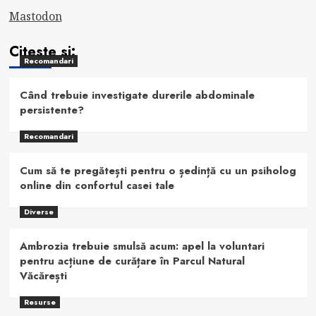
Mastodon
Citeste si:
Recomandari
Când trebuie investigate durerile abdominale
persistente?
Recomandari
Cum să te pregătești pentru o ședință cu un psiholog
online din confortul casei tale
Diverse
Ambrozia trebuie smulsă acum: apel la voluntari
pentru acțiune de curățare în Parcul Natural
Văcărești
Resurse