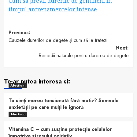
Cum să previi durerile de genunchi în
timpul antrenamentelor intense
Post
Previous:
Cauzele durerilor de degete și cum să le tratezi
navigation
Next:
Remedii naturale pentru durerea de degete
Te-ar putea interesa si:
Afectiuni
Te simți mereu tensionată fără motiv? Semnele
anxietății pe care mulți le ignoră
Afectiuni
Vitamina C – cum susține protecția celulelor
împotriva stresului oxidativ