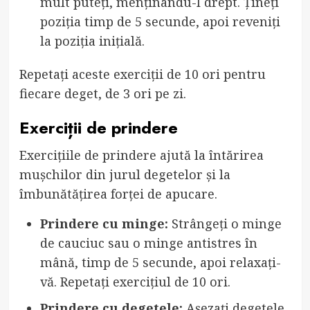
mult puteți, menținându-l drept. Țineți
poziția timp de 5 secunde, apoi reveniți
la poziția inițială.
Repetați aceste exerciții de 10 ori pentru
fiecare deget, de 3 ori pe zi.
Exerciții de prindere
Exercițiile de prindere ajută la întărirea
mușchilor din jurul degetelor și la
îmbunătățirea forței de apucare.
Prindere cu minge:
Strângeți o minge
de cauciuc sau o minge antistres în
mână, timp de 5 secunde, apoi relaxați-
vă. Repetați exercițiul de 10 ori.
Prindere cu degetele:
Așezați degetele