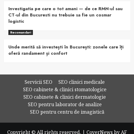
Investigatia pe care o tot amani — de ce RMN-ul sau
CT-ul din Bucuresti nu trebuie sa fie un cosmar
logistic
Recomandari
Unde merită să investești în București: zonele care îți
oferă randament și confort
Servicii SEO
SEO clinici medicale
SEO cabinete & clinici stomatologice
SEO cabinete & clinici dermatologie
SEO pentru laborator de analize
SEO pentru centru de imagistică
Copyright © All rights reserved.
|
CoverNews
by AF