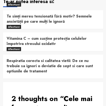
Te-ar putea interesa si:
Afectiuni
Te simți mereu tensionată fără motiv? Semnele
anxietății pe care mulți le ignoră
Afectiuni
Vitamina C – cum susține protecția celulelor
împotriva stresului oxidativ
Afectiuni
Respiratia corecta si calitatea vietii: De ce nu
trebuie sa ignori o deviatie de sept si care sunt
optiunile de tratament
2 thoughts on “
Cele mai