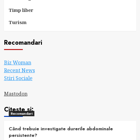
Timp liber
Turism
Recomandari
Biz Woman
Recent News
Stiri Sociale
Mastodon
Citeste si:
Recomandari
Când trebuie investigate durerile abdominale
persistente?