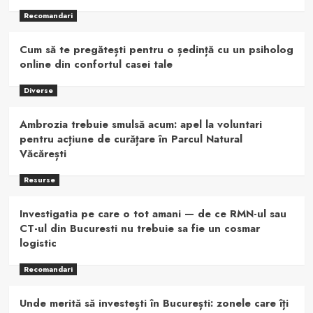
Recomandari
Cum să te pregătești pentru o ședință cu un psiholog
online din confortul casei tale
Diverse
Ambrozia trebuie smulsă acum: apel la voluntari
pentru acțiune de curățare în Parcul Natural
Văcărești
Resurse
Investigatia pe care o tot amani — de ce RMN-ul sau
CT-ul din Bucuresti nu trebuie sa fie un cosmar
logistic
Recomandari
Unde merită să investești în București: zonele care îți