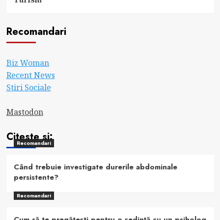
Recomandari
Biz Woman
Recent News
Stiri Sociale
Mastodon
Citeste si:
Recomandari
Când trebuie investigate durerile abdominale
persistente?
Recomandari
Cum să te pregătești pentru o ședință cu un psiholog