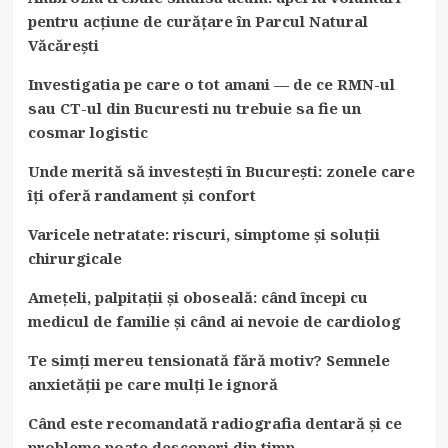
pentru acțiune de curățare în Parcul Natural
Văcărești
Investigatia pe care o tot amani — de ce RMN-ul
sau CT-ul din Bucuresti nu trebuie sa fie un
cosmar logistic
Unde merită să investești în București: zonele care
îți oferă randament și confort
Varicele netratate: riscuri, simptome și soluții
chirurgicale
Amețeli, palpitații și oboseală: când începi cu
medicul de familie și când ai nevoie de cardiolog
Te simți mereu tensionată fără motiv? Semnele
anxietății pe care mulți le ignoră
Când este recomandată radiografia dentară și ce
probleme poate descoperi din timp