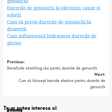
genunchi
Durerile de genunchi la vârstnici: cauze și
soluții
Cum să previi durerile de genunchi în
drumeții
Cum influențează hidratarea durerile de
glezne
Post
Previous:
Beneficiile stretching-ului pentru durerile de genunchi
navigation
Next:
Cum să folosești benzile elastice pentru durerile de
genunchi
Te-ar putea interesa si:
Afectiuni