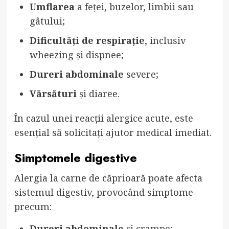
Umflarea
a feței, buzelor, limbii sau
gâtului;
Dificultăți de respirație
, inclusiv
wheezing și dispnee;
Dureri abdominale
severe;
Vărsături
și diaree.
În cazul unei reacții alergice acute, este
esențial să solicitați ajutor medical imediat.
Simptomele digestive
Alergia la carne de căprioară poate afecta
sistemul digestiv, provocând simptome
precum:
Dureri abdominale
și crampe;