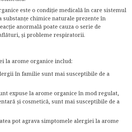
organice este o condiție medicală în care sistemul
 substanțe chimice naturale prezente în
eacție anormală poate cauza o serie de
lături, și probleme respiratorii.
iei la arome organice includ:
lergii în familie sunt mai susceptibile de a
sunt expuse la arome organice în mod regulat,
entară și cosmetică, sunt mai susceptibile de a
ietatea pot agrava simptomele alergiei la arome