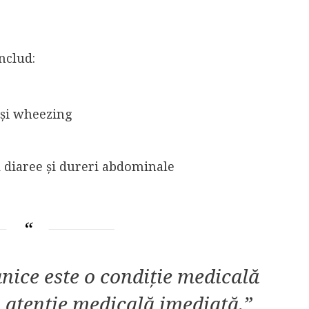
nclud:
 și wheezing
i diaree și dureri abdominale
nice este o condiție medicală
ă atenție medicală imediată.”