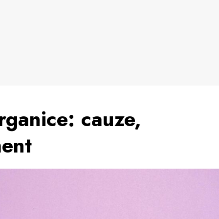
rganice: cauze,
ment