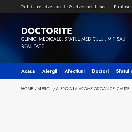
Skip
Publicare advertoriale & advertoriale seo
Publicar
to
content
DOCTORITE
CLINICI MEDICALE, SFATUL MEDICULUI, MIT SAU
REALITATE
Acasa
Alergii
Afectiuni
Doctori
Sfatul 
HOME
ALERGII
ALERGIA LA AROME ORGANICE: CAUZE,