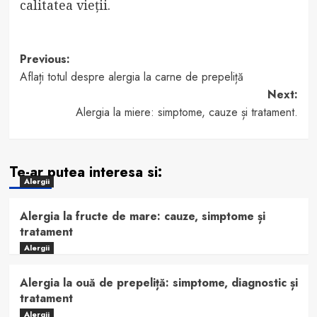
calitatea vieții.
Post
Previous:
Aflați totul despre alergia la carne de prepeliță
navigation
Next:
Alergia la miere: simptome, cauze și tratament.
Te-ar putea interesa si:
Alergii
Alergia la fructe de mare: cauze, simptome și
tratament
Alergii
Alergia la ouă de prepeliță: simptome, diagnostic și
tratament
Alergii