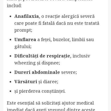
includ:
Anafilaxia
, o reacție alergică severă
care poate fi fatală dacă nu este tratată
prompt;
Umflarea
a feței, buzelor, limbii sau
gâtului;
Dificultăți de respirație
, inclusiv
wheezing și dispnee;
Dureri abdominale
severe;
Vărsături
și diaree;
și pierderea conștiinței.
Este esențial să solicitați ajutor medical
imediat dacă aveți vreunul dintre aceste