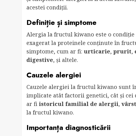
acestei condiții.
Definiție și simptome
Alergia la fructul kiwano este o condiți
exagerat la proteinele conținute în fruct
simptome, cum ar fi:
urticarie
,
prurit
,
digestive
, și altele.
Cauzele alergiei
Cauzele alergiei la fructul kiwano sunt în
implicate atât factorii genetici, cât și ce
ar fi
istoricul familial de alergii
,
vârs
la fructul kiwano.
Importanța diagnosticării