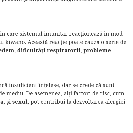
e în care sistemul imunitar reacționează în mod
ul kiwano. Această reacție poate cauza o serie de
edem
,
dificultăți respiratorii
,
probleme
că insuficient înțelese, dar se crede că sunt
i de mediu. De asemenea, alți factori de risc, cum
ta
, și
sexul
, pot contribui la dezvoltarea alergiei