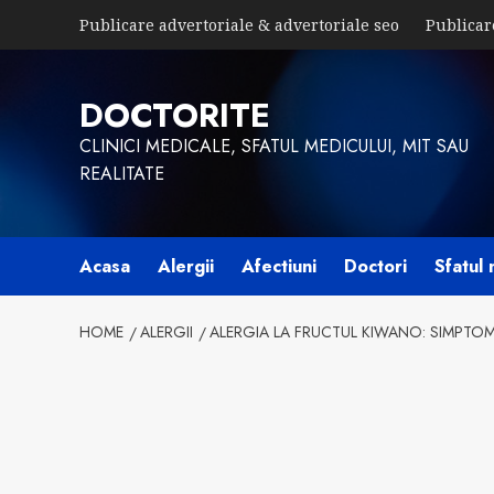
Skip
Publicare advertoriale & advertoriale seo
Publicar
to
content
DOCTORITE
CLINICI MEDICALE, SFATUL MEDICULUI, MIT SAU
REALITATE
Acasa
Alergii
Afectiuni
Doctori
Sfatul 
HOME
ALERGII
ALERGIA LA FRUCTUL KIWANO: SIMPTOM