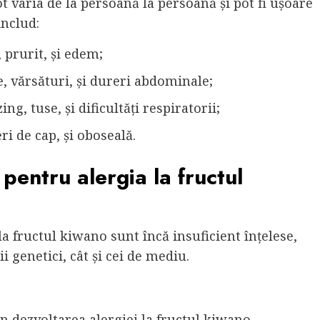
 varia de la persoană la persoană și pot fi ușoare
nclud:
, prurit, și edem;
e, vărsături, și dureri abdominale;
ng, tuse, și dificultăți respiratorii;
ri de cap, și oboseală.
 pentru alergia la fructul
 la fructul kiwano sunt încă insuficient înțelese,
i genetici, cât și cei de mediu.
în dezvoltarea alergiei la fructul kiwano.