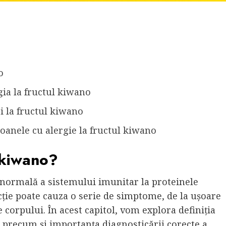
o
rgia la fructul kiwano
i la fructul kiwano
oanele cu alergie la fructul kiwano
l kiwano?
 anormală a sistemului imunitar la proteinele
cție poate cauza o serie de simptome, de la ușoare
le corpului. În acest capitol, vom explora definiția
, precum și importanța diagnosticării corecte a