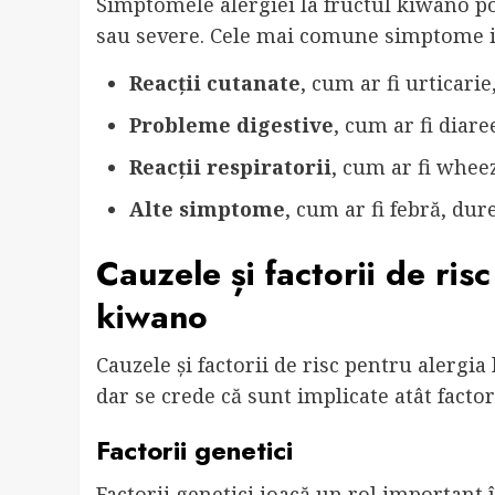
Simptomele alergiei la fructul kiwano pot
sau severe. Cele mai comune simptome i
Reacții cutanate
, cum ar fi urticarie
Probleme digestive
, cum ar fi diare
Reacții respiratorii
, cum ar fi wheezi
Alte simptome
, cum ar fi febră, dure
Cauzele și factorii de risc
kiwano
Cauzele și factorii de risc pentru alergia
dar se crede că sunt implicate atât factori
Factorii genetici
Factorii genetici joacă un rol important 