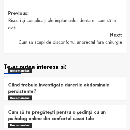
Post
Previous:
Riscuri și complicații ale implanturilor dentare: cum să le
navigation
eviți
Next:
Cum să scapi de disconfortul anorectal fără chirurgie
Te-ar putea interesa si:
Recomandari
Când trebuie investigate durerile abdominale
persistente?
Recomandari
Cum să te pregătești pentru o ședință cu un
psiholog online din confortul casei tale
Recomandari