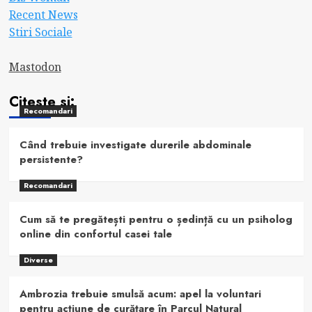
Recent News
Stiri Sociale
Mastodon
Citeste si:
Recomandari
Când trebuie investigate durerile abdominale
persistente?
Recomandari
Cum să te pregătești pentru o ședință cu un psiholog
online din confortul casei tale
Diverse
Ambrozia trebuie smulsă acum: apel la voluntari
pentru acțiune de curățare în Parcul Natural