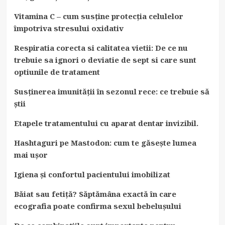
Vitamina C – cum susține protecția celulelor
împotriva stresului oxidativ
Respiratia corecta si calitatea vietii: De ce nu
trebuie sa ignori o deviatie de sept si care sunt
optiunile de tratament
Susținerea imunității în sezonul rece: ce trebuie să
știi
Etapele tratamentului cu aparat dentar invizibil.
Hashtaguri pe Mastodon: cum te găsește lumea
mai ușor
Igiena și confortul pacientului imobilizat
Băiat sau fetiță? Săptămâna exactă în care
ecografia poate confirma sexul bebelușului