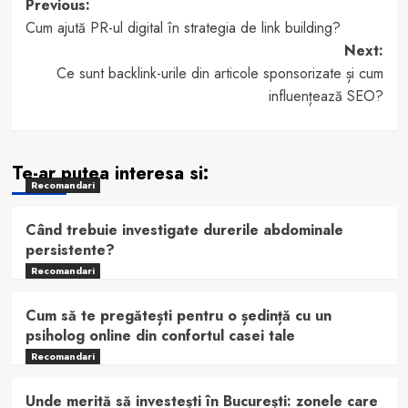
Post
Previous:
Cum ajută PR-ul digital în strategia de link building?
navigation
Next:
Ce sunt backlink-urile din articole sponsorizate și cum
influențează SEO?
Te-ar putea interesa si:
Recomandari
Când trebuie investigate durerile abdominale
persistente?
Recomandari
Cum să te pregătești pentru o ședință cu un
psiholog online din confortul casei tale
Recomandari
Unde merită să investești în București: zonele care