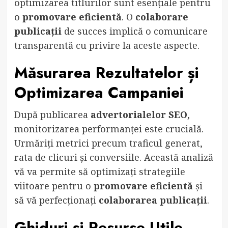
optimizarea titlurilor sunt esențiale pentru
o
promovare eficientă
. O
colaborare
publicații
de succes implică o comunicare
transparentă cu privire la aceste aspecte.
Măsurarea Rezultatelor și
Optimizarea Campaniei
După publicarea
advertorialelor SEO
,
monitorizarea performanței este crucială.
Urmăriți metrici precum traficul generat,
rata de clicuri și conversiile. Această analiză
vă va permite să optimizați strategiile
viitoare pentru o
promovare eficientă
și
să vă perfecționați
colaborarea publicații
.
Ghiduri și Resurse Utile