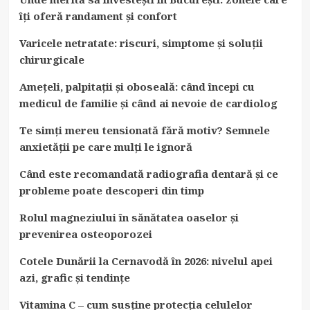
îți oferă randament și confort
Varicele netratate: riscuri, simptome și soluții
chirurgicale
Amețeli, palpitații și oboseală: când începi cu
medicul de familie și când ai nevoie de cardiolog
Te simți mereu tensionată fără motiv? Semnele
anxietății pe care mulți le ignoră
Când este recomandată radiografia dentară și ce
probleme poate descoperi din timp
Rolul magneziului în sănătatea oaselor și
prevenirea osteoporozei
Cotele Dunării la Cernavodă în 2026: nivelul apei
azi, grafic și tendințe
Vitamina C – cum susține protecția celulelor