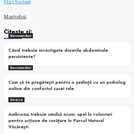
Stiri Sociale
Mastodon
Citeste si:
Recomandari
Când trebuie investigate durerile abdominale
persistente?
Recomandari
Cum să te pregătești pentru o ședință cu un psiholog
online din confortul casei tale
Diverse
Ambrozia trebuie smulsă acum: apel la voluntari
pentru acțiune de curățare în Parcul Natural
Văcărești