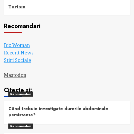
Turism
Recomandari
Biz Woman
Recent News
Stiri Sociale
Mastodon
Citeste si:
Recomandari
Când trebuie investigate durerile abdominale
persistente?
Recomandari