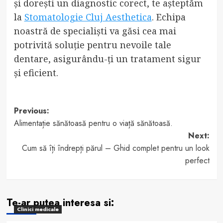
și dorești un diagnostic corect, te așteptăm
la
Stomatologie Cluj Aesthetica
. Echipa
noastră de specialiști va găsi cea mai
potrivită soluție pentru nevoile tale
dentare, asigurându-ți un tratament sigur
și eficient.
Post
Previous:
Alimentație sănătoasă pentru o viață sănătoasă.
navigation
Next:
Cum să îți îndrepți părul – Ghid complet pentru un look
perfect
Te-ar putea interesa si:
Clinici medicale