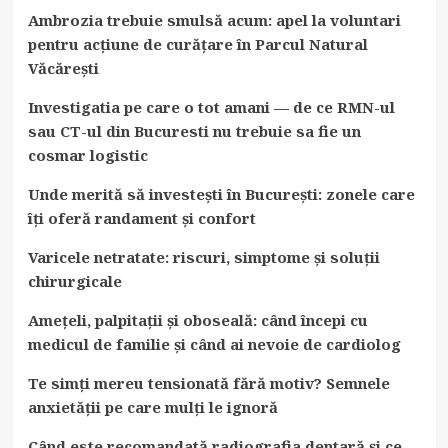
Ambrozia trebuie smulsă acum: apel la voluntari
pentru acțiune de curățare în Parcul Natural
Văcărești
Investigatia pe care o tot amani — de ce RMN-ul
sau CT-ul din Bucuresti nu trebuie sa fie un
cosmar logistic
Unde merită să investești în București: zonele care
îți oferă randament și confort
Varicele netratate: riscuri, simptome și soluții
chirurgicale
Amețeli, palpitații și oboseală: când începi cu
medicul de familie și când ai nevoie de cardiolog
Te simți mereu tensionată fără motiv? Semnele
anxietății pe care mulți le ignoră
Când este recomandată radiografia dentară și ce