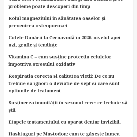
probleme poate descoperi din timp
Rolul magneziului în sănătatea oaselor și
prevenirea osteoporozei
Cotele Dunării la Cernavodă în 2026: nivelul apei
azi, grafic și tendințe
Vitamina C – cum susține protecția celulelor
împotriva stresului oxidativ
Respiratia corecta si calitatea vietii: De ce nu
trebuie sa ignori o deviatie de sept si care sunt
optiunile de tratament
Susținerea imunității în sezonul rece: ce trebuie să
știi
Etapele tratamentului cu aparat dentar invizibil.
Hashtaguri pe Mastodon: cum te găsește lumea