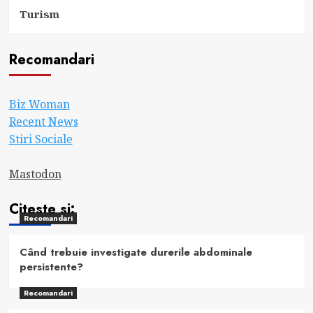
Turism
Recomandari
Biz Woman
Recent News
Stiri Sociale
Mastodon
Citeste si:
Recomandari
Când trebuie investigate durerile abdominale
persistente?
Recomandari