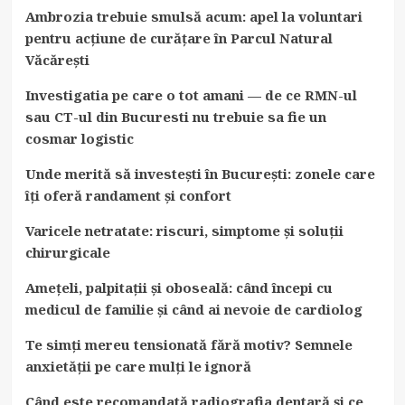
Ambrozia trebuie smulsă acum: apel la voluntari
pentru acțiune de curățare în Parcul Natural
Văcărești
Investigatia pe care o tot amani — de ce RMN-ul
sau CT-ul din Bucuresti nu trebuie sa fie un
cosmar logistic
Unde merită să investești în București: zonele care
îți oferă randament și confort
Varicele netratate: riscuri, simptome și soluții
chirurgicale
Amețeli, palpitații și oboseală: când începi cu
medicul de familie și când ai nevoie de cardiolog
Te simți mereu tensionată fără motiv? Semnele
anxietății pe care mulți le ignoră
Când este recomandată radiografia dentară și ce