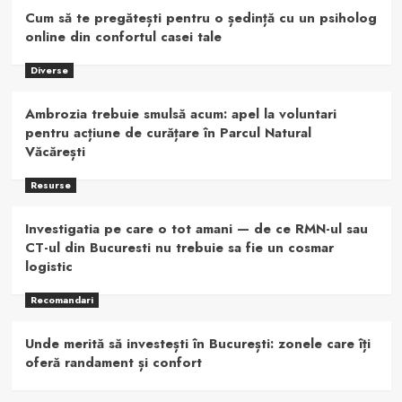
Cum să te pregătești pentru o ședință cu un psiholog
online din confortul casei tale
Diverse
Ambrozia trebuie smulsă acum: apel la voluntari
pentru acțiune de curățare în Parcul Natural
Văcărești
Resurse
Investigatia pe care o tot amani — de ce RMN-ul sau
CT-ul din Bucuresti nu trebuie sa fie un cosmar
logistic
Recomandari
Unde merită să investești în București: zonele care îți
oferă randament și confort