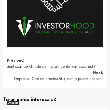
Post
Previous:
Sunt scumpe clinicile de implant dentar din Bucuresti?
navigation
Next:
Depresia: Cum ne afectează și cum o putem gestiona
Te-ar putea interesa si:
Afaceri