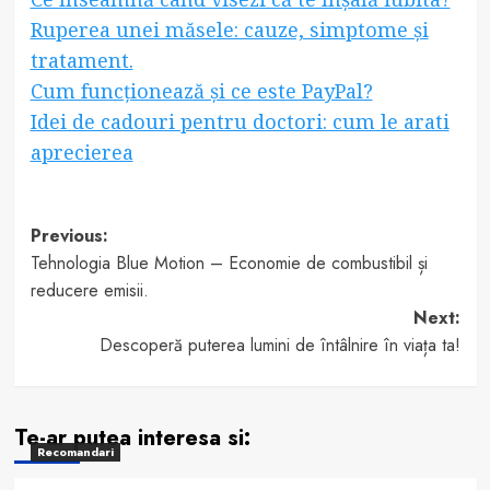
Ruperea unei măsele: cauze, simptome și
tratament.
Cum funcționează și ce este PayPal?
Idei de cadouri pentru doctori: cum le arati
aprecierea
Post
Previous:
Tehnologia Blue Motion – Economie de combustibil și
navigation
reducere emisii.
Next:
Descoperă puterea lumini de întâlnire în viața ta!
Te-ar putea interesa si:
Recomandari