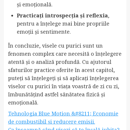
și emoțională.
Practicați introspecția și reflexia
,
pentru a înțelege mai bine propriile
emoții și sentimente.
În concluzie, visele cu purici sunt un
fenomen complex care necesită o înțelegere
atentă și o analiză profundă. Cu ajutorul
sfaturilor practice oferite în acest capitol,
puteți să înțelegeți și să aplicați înțelegerea
viselor cu purici în viața voastră de zi cu zi,
îmbunătățind astfel sănătatea fizică și
emoțională.
Tehnologia Blue Motion &#8211; Economie
de combustibil și reducere emisii.
Ce înseamnă când visezi că te înșală iubita?