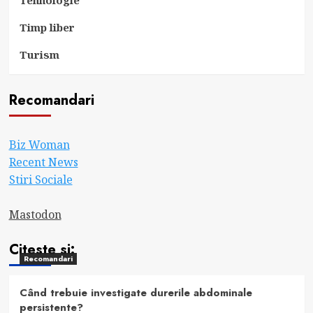
Timp liber
Turism
Recomandari
Biz Woman
Recent News
Stiri Sociale
Mastodon
Citeste si:
Recomandari
Când trebuie investigate durerile abdominale
persistente?