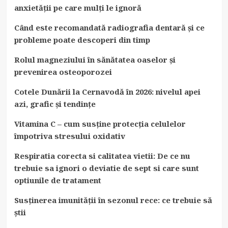
anxietății pe care mulți le ignoră
Când este recomandată radiografia dentară și ce
probleme poate descoperi din timp
Rolul magneziului în sănătatea oaselor și
prevenirea osteoporozei
Cotele Dunării la Cernavodă în 2026: nivelul apei
azi, grafic și tendințe
Vitamina C – cum susține protecția celulelor
împotriva stresului oxidativ
Respiratia corecta si calitatea vietii: De ce nu
trebuie sa ignori o deviatie de sept si care sunt
optiunile de tratament
Susținerea imunității în sezonul rece: ce trebuie să
știi