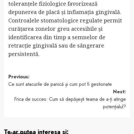
toleranțele fiziologice favorizează
depunerea de placă și inflamația gingivală.
Controalele stomatologice regulate permit
curățarea zonelor greu accesibile și
identificarea din timp a semnelor de
retracție gingivală sau de sângerare
persistentă.
Post
Previous:
Ce sunt atacurile de panică și cum pot fi gestionate
navigation
Next:
Frica de succes: Cum să depășești teama de a-ți atinge
potențialul?
Te-ar putea interesa si: