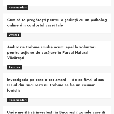
Recomandari
Cum să te pregătești pentru o ședință cu un psiholog
online din confortul casei tale
Diverse
Ambrozia trebuie smulsă acum: apel la voluntari
pentru acțiune de curățare în Parcul Natural
Văcărești
Resurse
Investigatia pe care o tot amani — de ce RMN-ul sau
CT-ul din Bucuresti nu trebuie sa fie un cosmar
logistic
Recomandari
Unde merită să investești în București: zonele care îți