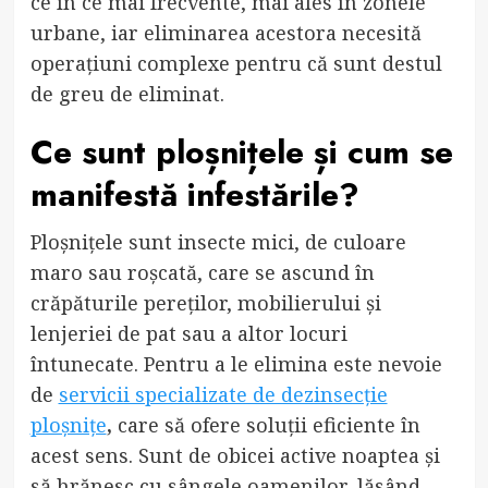
ce în ce mai frecvente, mai ales în zonele
urbane, iar eliminarea acestora necesită
operațiuni complexe pentru că sunt destul
de greu de eliminat.
Ce sunt ploșnițele și cum se
manifestă infestările?
Ploșnițele sunt insecte mici, de culoare
maro sau roșcată, care se ascund în
crăpăturile pereților, mobilierului și
lenjeriei de pat sau a altor locuri
întunecate. Pentru a le elimina este nevoie
de
servicii specializate de dezinsecție
ploșnițe
,
care să ofere soluții eficiente în
acest sens. Sunt de obicei active noaptea și
să hrănesc cu sângele oamenilor, lăsând