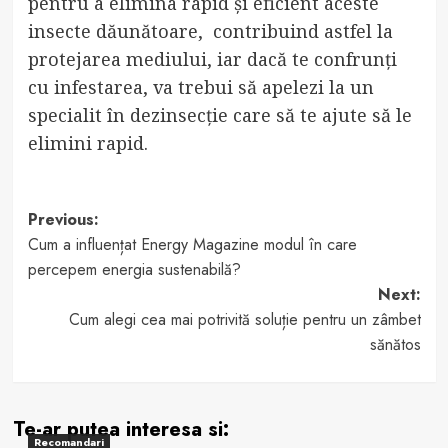
pentru a elimina rapid și eficient aceste
insecte dăunătoare, contribuind astfel la
protejarea mediului, iar dacă te confrunți
cu infestarea, va trebui să apelezi la un
specialit în dezinsecție care să te ajute să le
elimini rapid.
Post
Previous:
Cum a influențat Energy Magazine modul în care
navigation
percepem energia sustenabilă?
Next:
Cum alegi cea mai potrivită soluție pentru un zâmbet
sănătos
Te-ar putea interesa si:
Recomandari