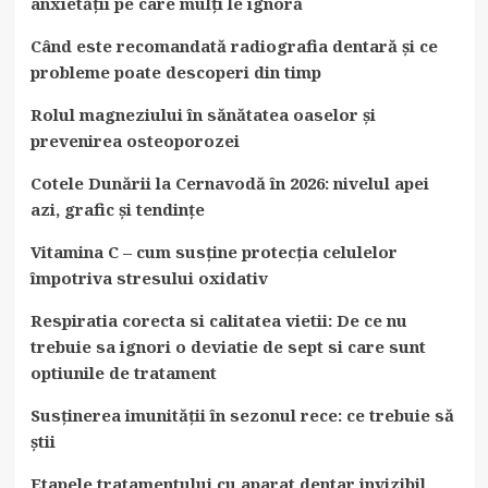
anxietății pe care mulți le ignoră
Când este recomandată radiografia dentară și ce
probleme poate descoperi din timp
Rolul magneziului în sănătatea oaselor și
prevenirea osteoporozei
Cotele Dunării la Cernavodă în 2026: nivelul apei
azi, grafic și tendințe
Vitamina C – cum susține protecția celulelor
împotriva stresului oxidativ
Respiratia corecta si calitatea vietii: De ce nu
trebuie sa ignori o deviatie de sept si care sunt
optiunile de tratament
Susținerea imunității în sezonul rece: ce trebuie să
știi
Etapele tratamentului cu aparat dentar invizibil.