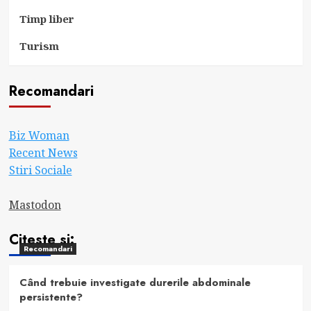
Timp liber
Turism
Recomandari
Biz Woman
Recent News
Stiri Sociale
Mastodon
Citeste si:
Recomandari
Când trebuie investigate durerile abdominale
persistente?