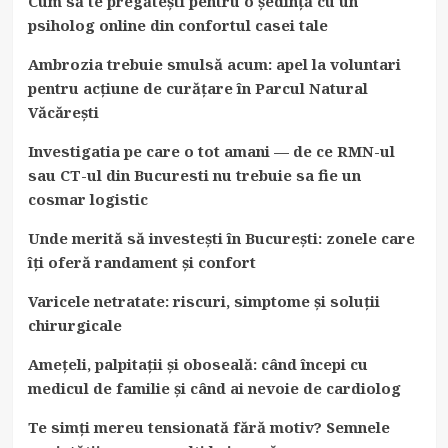
Cum să te pregătești pentru o ședință cu un
psiholog online din confortul casei tale
Ambrozia trebuie smulsă acum: apel la voluntari
pentru acțiune de curățare în Parcul Natural
Văcărești
Investigatia pe care o tot amani — de ce RMN-ul
sau CT-ul din Bucuresti nu trebuie sa fie un
cosmar logistic
Unde merită să investești în București: zonele care
îți oferă randament și confort
Varicele netratate: riscuri, simptome și soluții
chirurgicale
Amețeli, palpitații și oboseală: când începi cu
medicul de familie și când ai nevoie de cardiolog
Te simți mereu tensionată fără motiv? Semnele