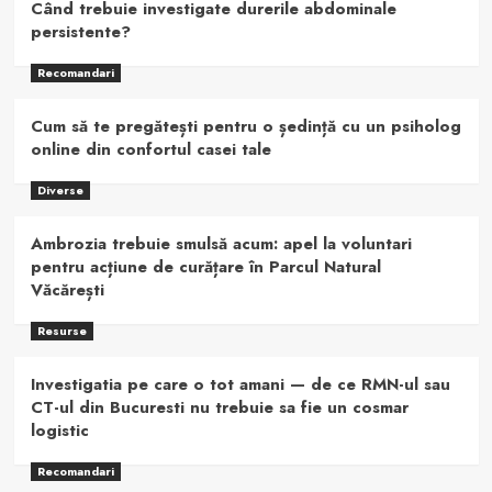
Când trebuie investigate durerile abdominale
persistente?
Recomandari
Cum să te pregătești pentru o ședință cu un psiholog
online din confortul casei tale
Diverse
Ambrozia trebuie smulsă acum: apel la voluntari
pentru acțiune de curățare în Parcul Natural
Văcărești
Resurse
Investigatia pe care o tot amani — de ce RMN-ul sau
CT-ul din Bucuresti nu trebuie sa fie un cosmar
logistic
Recomandari