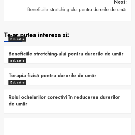
navigation
Next:
Beneficiile stretching-ului pentru durerile de umăr
Te-ar putea interesa si:
Educatie
Beneficiile stretching-ului pentru durerile de umăr
Educatie
Terapia fizică pentru durerile de umăr
Educatie
Rolul ochelarilor corectivi în reducerea durerilor
de umăr