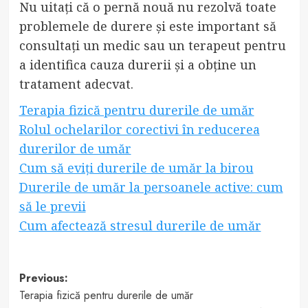
Nu uitați că o pernă nouă nu rezolvă toate
problemele de durere și este important să
consultați un medic sau un terapeut pentru
a identifica cauza durerii și a obține un
tratament adecvat.
Terapia fizică pentru durerile de umăr
Rolul ochelarilor corectivi în reducerea
durerilor de umăr
Cum să eviți durerile de umăr la birou
Durerile de umăr la persoanele active: cum
să le previi
Cum afectează stresul durerile de umăr
Post
Previous:
Terapia fizică pentru durerile de umăr