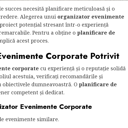
 succes necesită planificare meticuloasă și o
credere. Alegerea unui
organizator evenimente
roiect potențial stresant într-o experiență
 remarcabile. Pentru a obține o
planificare de
implică acest proces.
Evenimente Corporate Potrivit
ente corporate
cu experiență și o reputație solidă
oliul acestuia, verificați recomandările și
 cu obiectivele dumneavoastră. O
planificare de
ner competent și dedicat.
anizator Evenimente Corporate
de evenimente similare.