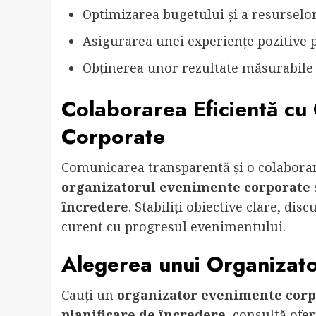
Optimizarea bugetului și a resurselor
Asigurarea unei experiențe pozitive p
Obținerea unor rezultate măsurabile ș
Colaborarea Eficientă cu
Corporate
Comunicarea transparentă și o colaborar
organizatorul evenimente corporate
încredere
. Stabiliți obiective clare, dis
curent cu progresul evenimentului.
Alegerea unui Organizat
Cauți un
organizator evenimente corp
planificare de încredere
, consultă ofer