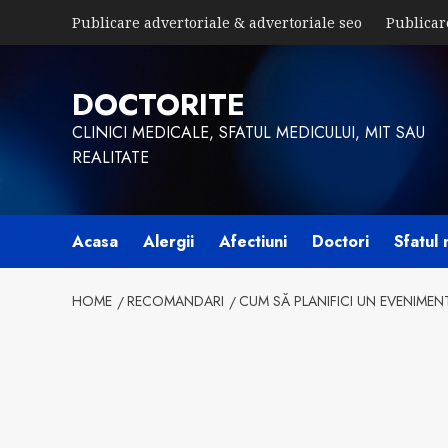
Skip
Publicare advertoriale & advertoriale seo
Publicar
to
content
DOCTORITE
CLINICI MEDICALE, SFATUL MEDICULUI, MIT SAU
REALITATE
Acasa
Alergii
Afectiuni
Doctori
Sfatul 
HOME
RECOMANDARI
CUM SĂ PLANIFICI UN EVENIME