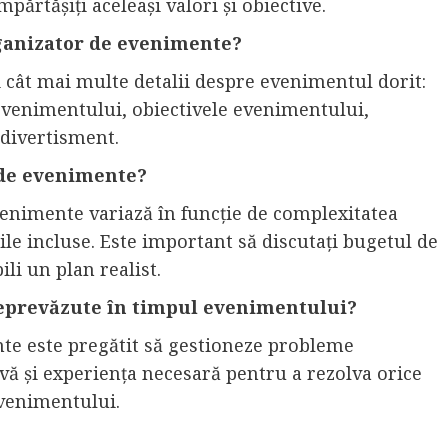
părtășiți aceleași valori și obiective.
rganizator de evenimente?
i cât mai multe detalii despre evenimentul dorit:
evenimentului, obiectivele evenimentului,
i divertisment.
r de evenimente?
venimente variază în funcție de complexitatea
ile incluse. Este important să discutați bugetul de
li un plan realist.
eprevăzute în timpul evenimentului?
te este pregătit să gestioneze probleme
vă și experiența necesară pentru a rezolva orice
evenimentului.