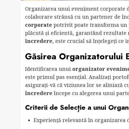
Organizarea unui eveniment corporate de
colaborare strânsă cu un partener de în
corporate
potrivit poate transforma un p
plăcută și eficientă, garantând rezultate
încredere
, este crucial să înțelegeți ce 
Găsirea Organizatorului 
Identificarea unui
organizator evenim
este primul pas esențial. Analizați portof
asigurați-vă că viziunea lor se aliniază
încredere
începe cu alegerea unui parte
Criterii de Selecție a unui Org
Experiență relevantă în organizarea 