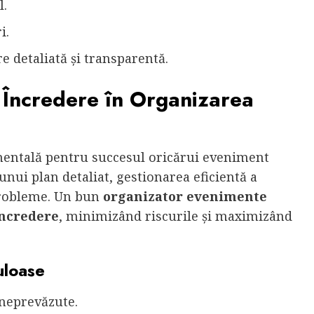
l.
i.
e detaliată și transparentă.
e Încredere în Organizarea
entală pentru succesul oricărui eveniment
nui plan detaliat, gestionarea eficientă a
 probleme. Un bun
organizator evenimente
încredere
, minimizând riscurile și maximizând
culoase
 neprevăzute.