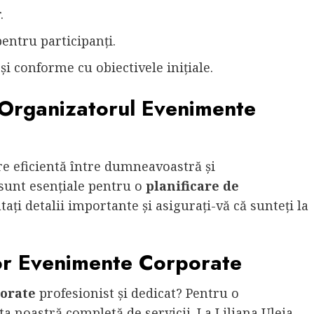
.
entru participanți.
i conforme cu obiectivele inițiale.
 Organizatorul Evenimente
e eficientă între dumneavoastră și
sunt esențiale pentru o
planificare de
cutați detalii importante și asigurați-vă că sunteți la
or Evenimente Corporate
orate
profesionist și dedicat? Pentru o
ta noastră completă de servicii. La Liliana Uleia,