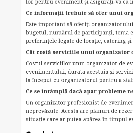
lor pentru eveniment și asigurați-vă că îm
Ce informații trebuie să ofer unui o
Este important să oferiți organizatorulu
bugetul, numărul de participanți, tema 
preferințele legate de locație, catering ș
Cât costă serviciile unui organizato
Costul serviciilor unui organizator de e
evenimentului, durata acestuia și servici
la început cu organizatorul pentru a stabi
Ce se întâmplă dacă apar probleme n
Un organizator profesionist de evenimen
neprevăzute. Acesta are planuri de rezer
situație care ar putea apărea în timpul 