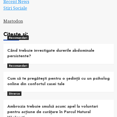
Recent News
Stiri Sociale
Mastodon
Citeste si:
Recomandari
Când trebuie investigate durerile abdominale
persistente?
Recomandari
Cum să te pregătești pentru o ședință cu un psiholog
online din confortul casei tale
Diverse
Ambrozia trebuie smulsă acum: apel la voluntari
pentru acțiune de curățare în Parcul Natural