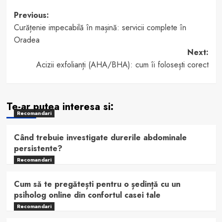
Post
Previous:
Curățenie impecabilă în mașină: servicii complete în
navigation
Oradea
Next:
Acizii exfolianți (AHA/BHA): cum îi folosești corect
Te-ar putea interesa si:
Recomandari
Când trebuie investigate durerile abdominale
persistente?
Recomandari
Cum să te pregătești pentru o ședință cu un
psiholog online din confortul casei tale
Recomandari