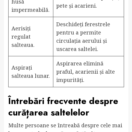
husă
pete și acarieni.
impermeabilă.
Deschideți ferestrele
Aerisiți
pentru a permite
regulat
circulația aerului și
salteaua.
uscarea saltelei.
Aspirarea elimină
Aspirați
praful, acarienii și alte
salteaua lunar.
impurități.
Întrebări frecvente despre
curățarea saltelelor
Multe persoane se întreabă despre cele mai