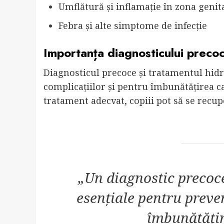
Umflătură și inflamație în zona genit
Febra și alte simptome de infecție
Importanța diagnosticului preco
Diagnosticul precoce și tratamentul hidr
complicațiilor și pentru îmbunătățirea cal
tratament adecvat, copiii pot să se recup
„Un diagnostic precoc
esențiale pentru preve
îmbunătățire