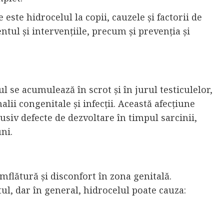
 este hidrocelul la copii, cauzele și factorii de
ntul și intervențiile, precum și prevenția și
ul se acumulează în scrot și în jurul testiculelor,
lii congenitale și infecții. Această afecțiune
lusiv defecte de dezvoltare în timpul sarcinii,
uni.
mflătură și disconfort în zona genitală.
tul, dar în general, hidrocelul poate cauza: