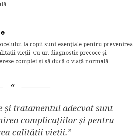
ală
ce
ocelului la copii sunt esențiale pentru prevenirea
ității vieții. Cu un diagnostic precoce și
ereze complet și să ducă o viață normală.
e și tratamentul adecvat sunt
nirea complicațiilor și pentru
a calității vieții.”