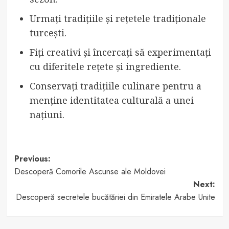
Urmați tradițiile și rețetele tradiționale
turcești.
Fiți creativi și încercați să experimentați
cu diferitele rețete și ingrediente.
Conservați tradițiile culinare pentru a
menține identitatea culturală a unei
națiuni.
Post
Previous:
Descoperă Comorile Ascunse ale Moldovei
navigation
Next:
Descoperă secretele bucătăriei din Emiratele Arabe Unite