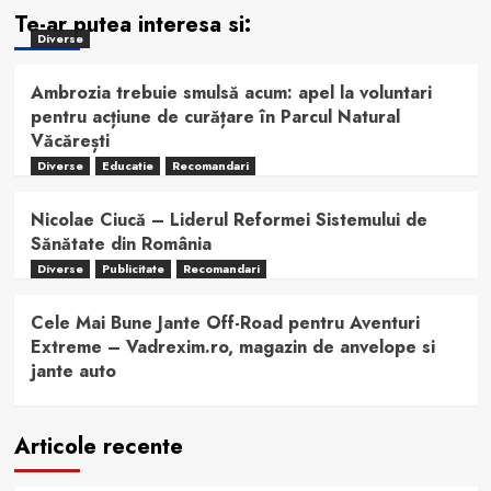
Te-ar putea interesa si:
Diverse
Ambrozia trebuie smulsă acum: apel la voluntari
pentru acțiune de curățare în Parcul Natural
Văcărești
Diverse
Educatie
Recomandari
Nicolae Ciucă – Liderul Reformei Sistemului de
Sănătate din România
Diverse
Publicitate
Recomandari
Cele Mai Bune Jante Off-Road pentru Aventuri
Extreme – Vadrexim.ro, magazin de anvelope si
jante auto
Articole recente