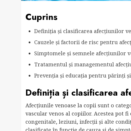
Cuprins
Definiția și clasificarea afecțiunilor v
Cauzele și factorii de risc pentru afec
Simptomele și semnele afecțiunilor v
Tratamentul și managementul afecțiu
Prevenția și educația pentru părinți și
Definiția și clasificarea a
Afecțiunile venoase la copii sunt o categ
vascular venos al copiilor. Acestea pot fi
congenitale, leziuni, infecții și alte condi
clasificate în funcție de cauza și de simp