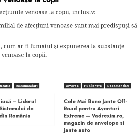
ecțiunile venoase la copii, inclusiv:
familial de afecțiuni venoase sunt mai predispuși să
u, cum ar fi fumatul și expunerea la substanțe
 venoase la copii.
ucatie
Recomandari
Diverse
Publicitate
Recomandari
iucă – Liderul
Cele Mai Bune Jante Off-
Sistemului de
Road pentru Aventuri
 din România
Extreme – Vadrexim.ro,
magazin de anvelope si
jante auto