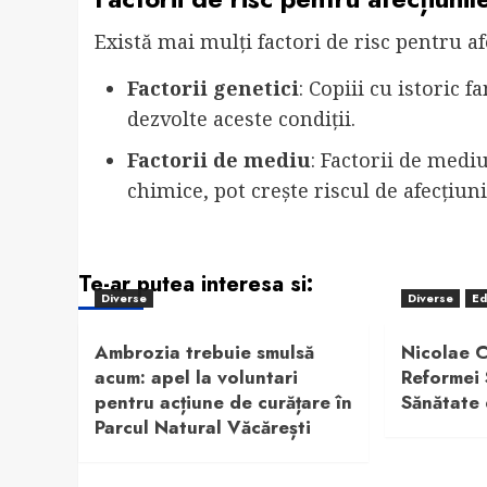
Există mai mulți factori de risc pentru af
Factorii genetici
: Copiii cu istoric 
dezvolte aceste condiții.
Factorii de mediu
: Factorii de medi
chimice, pot crește riscul de afecțiuni
Te-ar putea interesa si:
Diverse
Diverse
Ed
Ambrozia trebuie smulsă
Nicolae C
acum: apel la voluntari
Reformei 
pentru acțiune de curățare în
Sănătate
Parcul Natural Văcărești