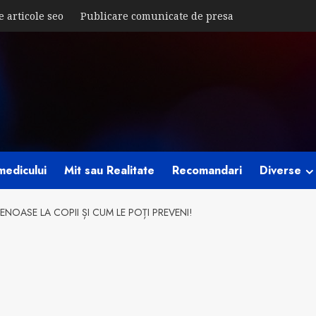
e articole seo
Publicare comunicate de presa
medicului
Mit sau Realitate
Recomandari
Diverse
NOASE LA COPII ȘI CUM LE POȚI PREVENI!