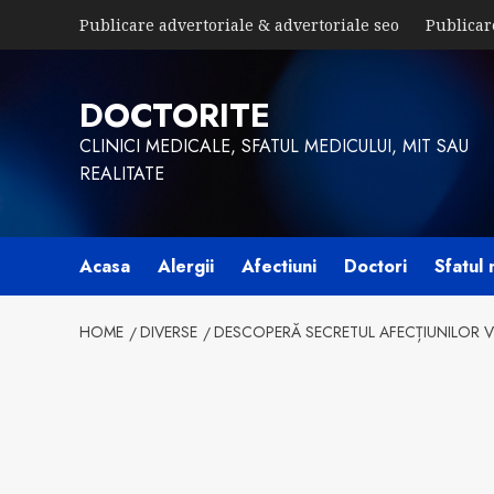
Skip
Publicare advertoriale & advertoriale seo
Publicar
to
content
DOCTORITE
CLINICI MEDICALE, SFATUL MEDICULUI, MIT SAU
REALITATE
Acasa
Alergii
Afectiuni
Doctori
Sfatul 
HOME
DIVERSE
DESCOPERĂ SECRETUL AFECȚIUNILOR VE