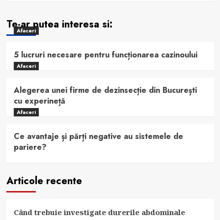
Te-ar putea interesa si:
Afaceri
5 lucruri necesare pentru funcționarea cazinoului
Afaceri
Alegerea unei firme de dezinsecție din București
cu experineță
Afaceri
Ce avantaje și părți negative au sistemele de
pariere?
Articole recente
Când trebuie investigate durerile abdominale