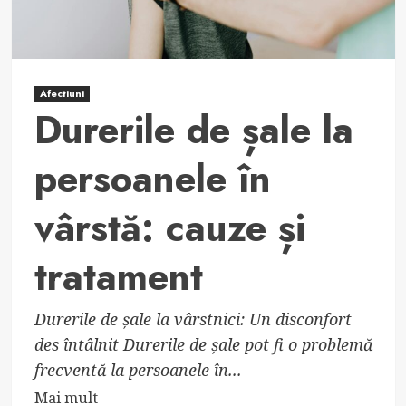
efort
fizic
Afectiuni
Durerile de șale la
persoanele în
vârstă: cauze și
tratament
Durerile de șale la vârstnici: Un disconfort
des întâlnit Durerile de șale pot fi o problemă
frecventă la persoanele în...
Read
Mai mult