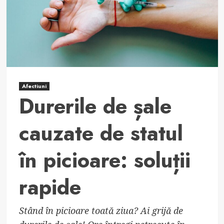
șale
Afectiuni
Durerile de șale
cauzate de statul
în picioare: soluții
rapide
Stând în picioare toată ziua? Ai grijă de