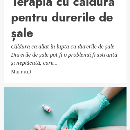
Terapia cu căldură
pentru durerile de
șale
Căldura ca aliat în lupta cu durerile de șale
Durerile de șale pot fi o problemă frustrantă
și neplăcută, care...
Read
Mai mult
more
about
Terapia
cu
căldură
pentru
durerile
de