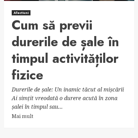
Afectiuni
Cum să previi
durerile de șale în
timpul activităților
fizice
Durerile de șale: Un inamic tăcut al mișcării
Ai simțit vreodată o durere acută în zona
șalei în timpul sau...
Read
Mai mult
more
about