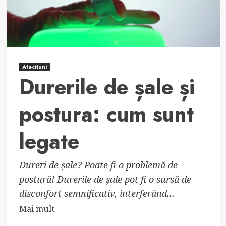
unguente
pentru
durerea
de
șale
Afectiuni
Durerile de șale și
postura: cum sunt
legate
Dureri de șale? Poate fi o problemă de
postură! Durerile de șale pot fi o sursă de
disconfort semnificativ, interferând...
Read
Mai mult
more