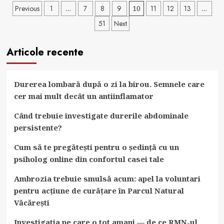
Cum
Paginație
Previous
1
…
7
8
9
10
11
12
13
…
să
51
Next
articole
previi
durerile
Articole recente
de
șale
în
Durerea lombară după o zi la birou. Semnele care
timpul
cer mai mult decât un antiinflamator
activităților
fizice
Când trebuie investigate durerile abdominale
persistente?
Cum să te pregătești pentru o ședință cu un
psiholog online din confortul casei tale
Ambrozia trebuie smulsă acum: apel la voluntari
pentru acțiune de curățare în Parcul Natural
Văcărești
Investigatia pe care o tot amani — de ce RMN-ul