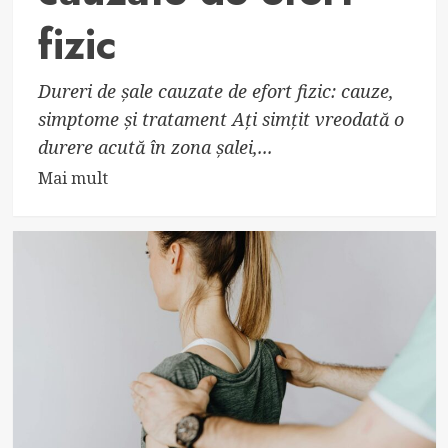
fizic
Dureri de șale cauzate de efort fizic: cauze,
simptome și tratament Ați simțit vreodată o
durere acută în zona șalei,...
Read
Mai mult
more
about
Cum
să
reduci
durerile
de
șale
cauzate
de