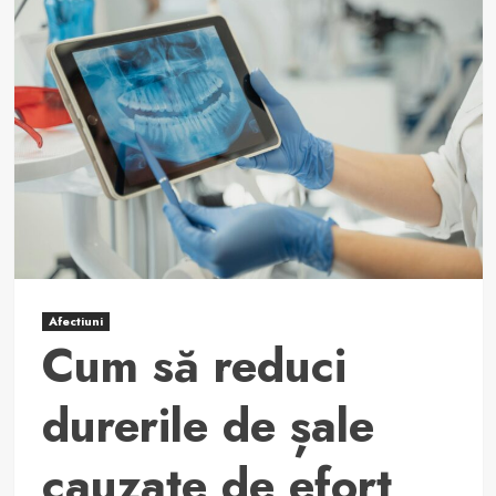
de
șale
pe
timp
de
noapte:
cauze
și
soluții
Afectiuni
Cum să reduci
durerile de șale
cauzate de efort