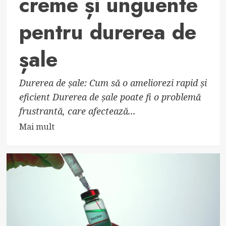
creme și unguente
pentru durerea de
șale
Durerea de șale: Cum să o ameliorezi rapid și
eficient Durerea de șale poate fi o problemă
frustrantă, care afectează...
Read
Mai mult
more
about
Cele
mai
bune
creme
și