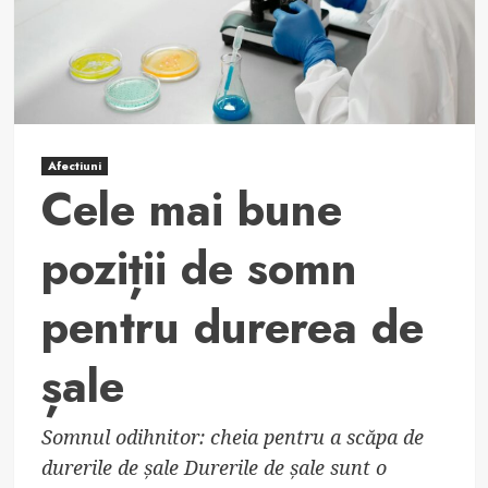
durerilor
de
șale
Afectiuni
Cele mai bune
poziții de somn
pentru durerea de
șale
Somnul odihnitor: cheia pentru a scăpa de
durerile de șale Durerile de șale sunt o