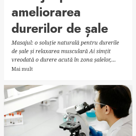
ameliorarea
durerilor de șale
Masajul: o soluție naturală pentru durerile
de șale și relaxarea musculară Ai simțit
vreodată o durere acută în zona șalelor,...
Read
Mai mult
more
about
Cum
să
folosești
masajul
pentru
ameliorarea